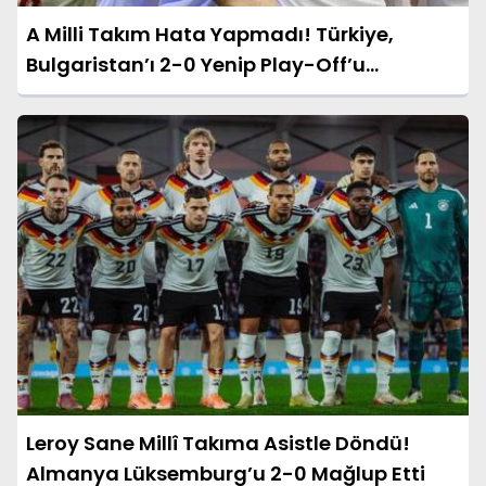
A Milli Takım Hata Yapmadı! Türkiye,
Bulgaristan’ı 2-0 Yenip Play-Off’u
Garantiledi
Leroy Sane Millî Takıma Asistle Döndü!
Almanya Lüksemburg’u 2-0 Mağlup Etti