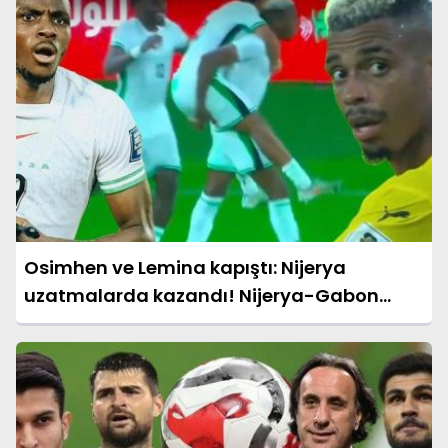
Osimhen ve Lemina kapıştı: Nijerya
uzatmalarda kazandı! Nijerya-Gabon
maçı sonucu: 4-1