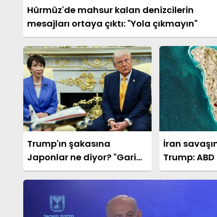
Hürmüz'de mahsur kalan denizcilerin
mesajları ortaya çıktı: "Yola çıkmayın"
Trump'ın şakasına
İran savaşın
Japonlar ne diyor? "Garip
Trump: ABD
ve utanç verici"
NATO kağıt