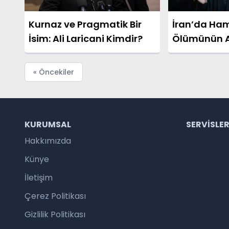
Kurnaz ve Pragmatik Bir
İran’da Ha
İsim: Ali Laricani Kimdir?
Ölümünün 
Gösteriler 
« Öncekiler
KURUMSAL
SERVISLE
Hakkımızda
Künye
İletişim
Çerez Politikası
Gizlilik Politikası