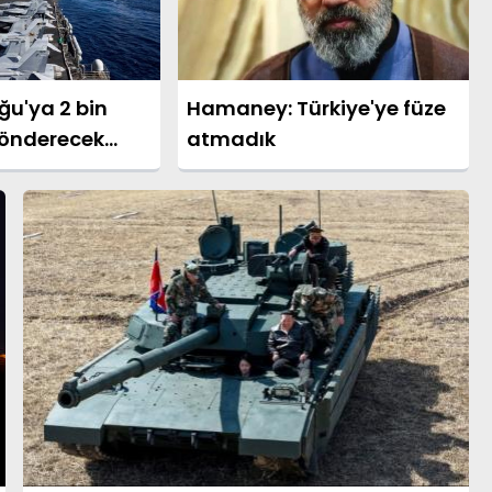
u'ya 2 bin
Hamaney: Türkiye'ye füze
gönderecek
atmadık