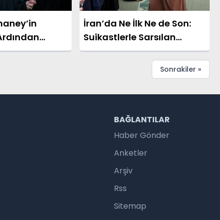
maney’in
İran’da Ne İlk Ne de Son:
Ardından
Suikastlerle Sarsılan
Düzenlendi
Liderler
Sonrakiler »
R
BAĞLANTILAR
Haber Gönder
Anketler
Arşiv
Rss
Sitemap