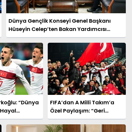
Dünya Gençlik Konseyi Genel Başkanı
Hüseyin Celep’ten Bakan Yardımcısı
Ahmet Aydın’a Ziyaret
rkoğlu: “Dünya
FIFA’dan A Milli Takım’a
 Hayal
Özel Paylaşım: “Geri
ız”
Döndüler”