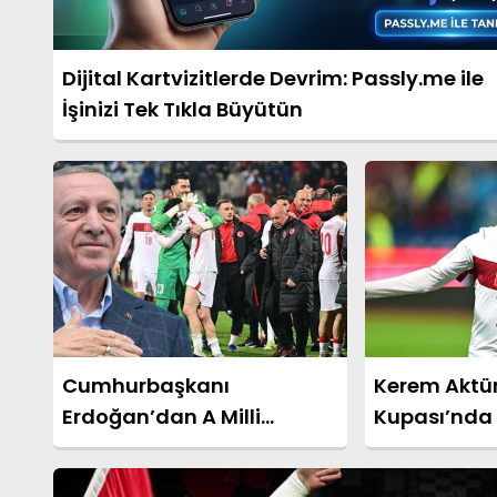
Dijital Kartvizitlerde Devrim: Passly.me ile
İşinizi Tek Tıkla Büyütün
Cumhurbaşkanı
Kerem Aktü
Erdoğan’dan A Milli
Kupası’nda
Takım’a Tebrik Mesajı
Kurduracağ