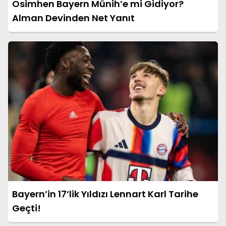
Osimhen Bayern Münih’e mi Gidiyor?
Alman Devinden Net Yanıt
Bayern’in 17’lik Yıldızı Lennart Karl Tarihe
Geçti!