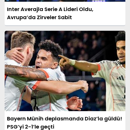
Inter Averajla Serie A Lideri Oldu,
Avrupa’da Zirveler Sabit
Bayern Münih deplasmanda Diaz’la güldü!
PSG’yi 2-1’le geçti