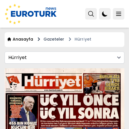
Anasayfa
Gazeteler
Hürri̇yet