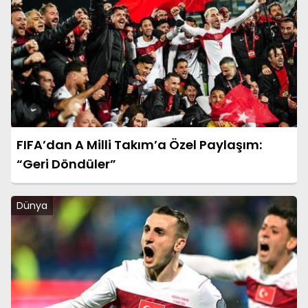
FIFA’dan A Milli Takım’a Özel Paylaşım:
“Geri Döndüler”
Dünya