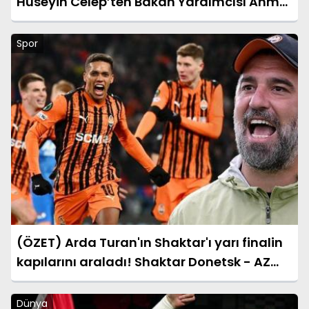
Hüseyin Celep’ten Bakan Yardımcısı Ahmet
Aydın’a Ziyaret
Spor
(ÖZET) Arda Turan'ın Shaktar'ı yarı finalin
kapılarını araladı! Shaktar Donetsk - AZ
Alkmaar maçı sonucu: 3-0 (UEFA
Konferans Ligi)
Dünya