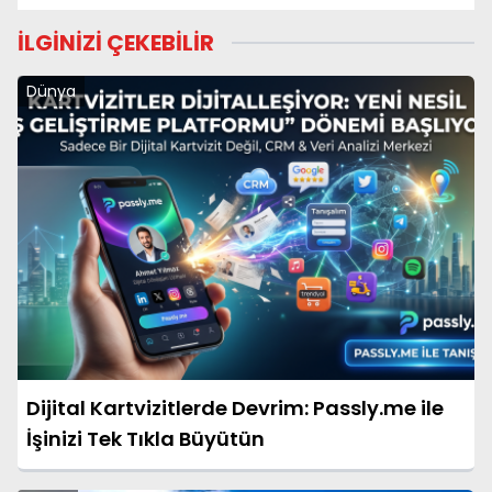
İLGİNİZİ ÇEKEBİLİR
Dünya
Dijital Kartvizitlerde Devrim: Passly.me ile
İşinizi Tek Tıkla Büyütün