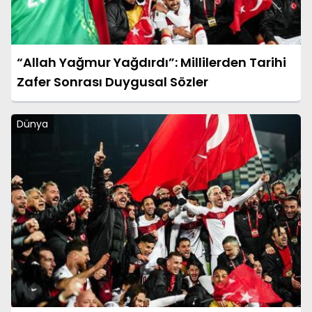
“Allah Yağmur Yağdırdı”: Millilerden Tarihi
Zafer Sonrası Duygusal Sözler
Dünya