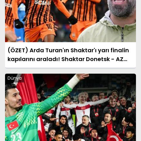
(ÖZET) Arda Turan'ın Shaktar'ı yarı finalin
kapılarını araladı! Shaktar Donetsk - AZ
Alkmaar maçı sonucu: 3-0 (UEFA
Konferans Ligi)
Dünya