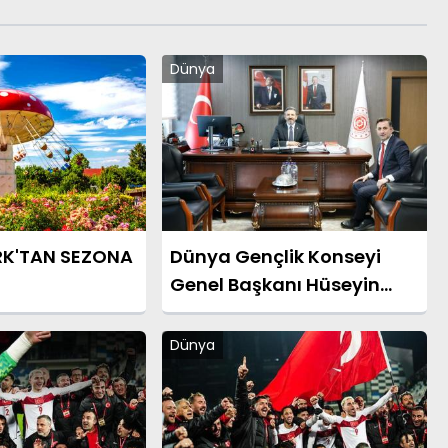
Dünya
RK'TAN SEZONA
Dünya Gençlik Konseyi
Genel Başkanı Hüseyin
Celep’ten Bakan
Yardımcısı Ahmet Aydın’a
Dünya
Ziyaret