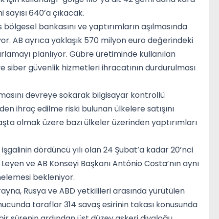
 sayısı 640’a çıkacak.
us bölgesel bankasını ve yaptırımların aşılmasında
ıyor. AB ayrıca yaklaşık 570 milyon euro değerindeki
nırlamayı planlıyor. Gübre üretiminde kullanılan
e siber güvenlik hizmetleri ihracatının durdurulması
zmasını devreye sokarak bilgisayar kontrollü
n ihraç edilme riski bulunan ülkelere satışını
aşta olmak üzere bazı ülkeler üzerinden yaptırımları
 işgalinin dördüncü yılı olan 24 Şubat’a kadar 20’nci
 Leyen ve AB Konseyi Başkanı António Costa’nın aynı
nelemesi bekleniyor.
yna, Rusya ve ABD yetkilileri arasında yürütülen
ucunda taraflar 314 savaş esirinin takası konusunda
bir sürenin ardından üst düzey askeri diyaloğu