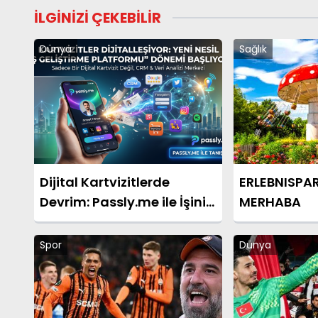
İLGİNİZİ ÇEKEBİLİR
Dünya
Sağlık
Dijital Kartvizitlerde
ERLEBNISPA
Devrim: Passly.me ile İşinizi
MERHABA
Tek Tıkla Büyütün
Spor
Dünya