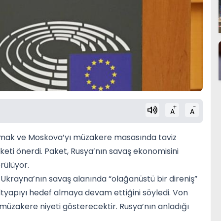
+
-
A
A
ırmak ve Moskova’yı müzakere masasında taviz
eti önerdi. Paket, Rusya’nın savaş ekonomisini
rülüyor.
krayna’nın savaş alanında “olağanüstü bir direniş”
il altyapıyı hedef almaya devam ettiğini söyledi. Von
müzakere niyeti gösterecektir. Rusya’nın anladığı