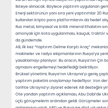
listeye alınacak. Böylece yaptırım uygulanan gemi
Enerji sektörünün yanı sıra yeni yaptırımlar 20 R
kullanılan kripto para platformlarını da hedef al
Rus metal, kimyasal ve kritik mineral ithalatını sı
amonyak için kota uygulanması, kauçuk, traktör v
da gündemde.
AB, ilk kez “Yaptırım Delme Karşıtı Araç” mekani
makineler ve radyo ekipmanlarının Rusya’ya yenide
yasaklamayı planlıyor. Bu aracın, Rusya’nın Çin b
aşmasını engellemeyi hedeflediği belirtiliyor.
Brüksel yönetimi, Rusya’nın Ukrayna’yı geniş çaplı
yaptırım paketini onaylamayı hedefliyor. Von der
tarihte Ukrayna’yı ziyaret ederek AB desteğini yi
Öte yandan yaptırım açıklaması, Abu Dabi’de Ukra
üçlü görüşmelerin ardından geldi. Görüşmeler son
anlaşmaya vardı. ABD ve Rusya ise dört yılı aşkın 