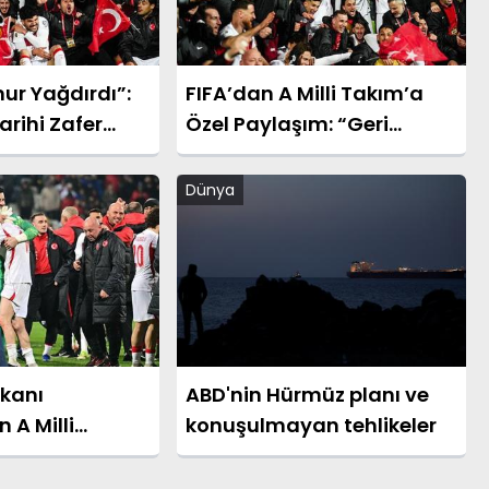
ur Yağdırdı”:
FIFA’dan A Milli Takım’a
arihi Zafer
Özel Paylaşım: “Geri
gusal Sözler
Döndüler”
Dünya
kanı
ABD'nin Hürmüz planı ve
 A Milli
konuşulmayan tehlikeler
rik Mesajı