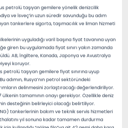
us petrolü taşıyan gemilere yönelik denizcilik
diya ve İsveç’in uzun süredir savunduğu bu adım
yan tankerlere sigorta, taşımacılık ve liman hizmeti
kelerinin uyguladığı varil başına fiyat tavanına uyan
rlüğe giren bu uygulamada fiyat sınırı yakın zamanda
üldü. AB, İngiltere, Kanada, Japonya ve Avustralya
viyeyi koruyor.
s petrolü taşıyan gemilere fiyat sınırına uyup
u adımın, Rusya’nın petrol sektöründeki
ımların delinmesini zorlaştıracağı değerlendiriliyor.
7 ülkenin tamamının onayı gerekiyor. Özellikle deniz
n desteğinin belirleyici olacağı belirtiliyor.
NG) tankerlerinin bakım ve teknik servis hizmetleri
 ithalatını yıl sonuna kadar tamamen durdurma
 için kullandığı “gölge filo”ya ait 42 gemi daha kara