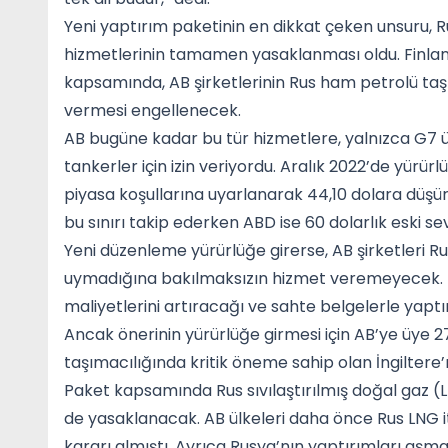
Yeni yaptırım paketinin en dikkat çeken unsuru, R
hizmetlerinin tamamen yasaklanması oldu. Finlan
kapsamında, AB şirketlerinin Rus ham petrolü taşı
vermesi engellenecek.
AB bugüne kadar bu tür hizmetlere, yalnızca G7 ül
tankerler için izin veriyordu. Aralık 2022’de yürü
piyasa koşullarına uyarlanarak 44,10 dolara düşür
bu sınırı takip ederken ABD ise 60 dolarlık eski se
Yeni düzenleme yürürlüğe girerse, AB şirketleri Ru
uymadığına bakılmaksızın hizmet veremeyecek. B
maliyetlerini artıracağı ve sahte belgelerle yaptır
Ancak önerinin yürürlüğe girmesi için AB’ye üye 2
taşımacılığında kritik öneme sahip olan İngiltere’ni
Paket kapsamında Rus sıvılaştırılmış doğal gaz (L
de yasaklanacak. AB ülkeleri daha önce Rus LNG
kararı almıştı. Ayrıca Rusya’nın yaptırımları aşmak