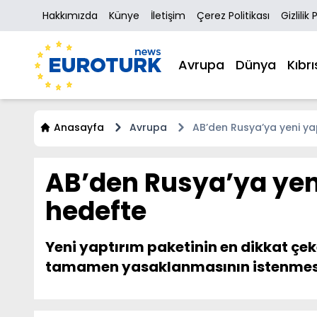
Hakkımızda
Künye
İletişim
Çerez Politikası
Gizlilik 
Avrupa
Dünya
Kıbrı
Anasayfa
Avrupa
AB’den Rusya’ya yeni yap
AB’den Rusya’ya yeni
hedefte
Yeni yaptırım paketinin en dikkat çek
tamamen yasaklanmasının istenmesi