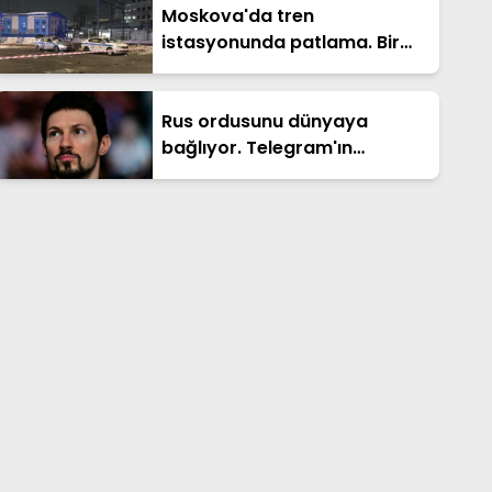
Moskova'da tren
istasyonunda patlama. Bir
polis öldü
Rus ordusunu dünyaya
bağlıyor. Telegram'ın
kurucusuna ceza
soruşturması