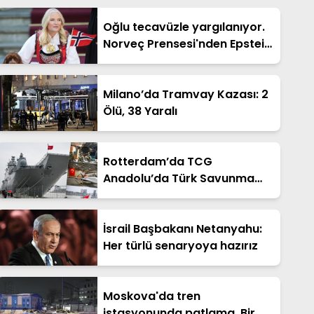
Oğlu tecavüzle yargılanıyor.
Norveç Prensesi'nden Epstein
itirafı
Milano’da Tramvay Kazası: 2
Ölü, 38 Yaralı
Rotterdam’da TCG
Anadolu’da Türk Savunma
Sanayi Fuarı
İsrail Başbakanı Netanyahu:
Her türlü senaryoya hazırız
Moskova'da tren
istasyonunda patlama. Bir