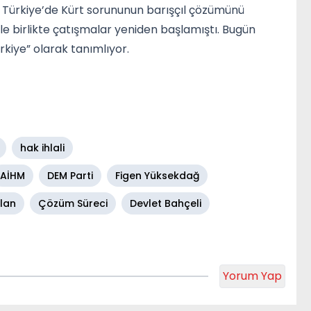
, Türkiye’de Kürt sorununun barışçıl çözümünü
e birlikte çatışmalar yeniden başlamıştı. Bugün
rkiye” olarak tanımlıyor.
hak ihlali
AİHM
DEM Parti
Figen Yüksekdağ
lan
Çözüm Süreci
Devlet Bahçeli
Yorum Yap