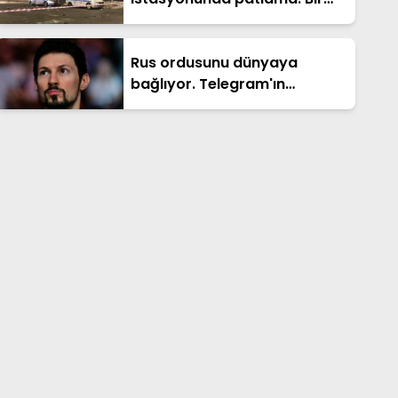
polis öldü
Rus ordusunu dünyaya
bağlıyor. Telegram'ın
kurucusuna ceza
soruşturması