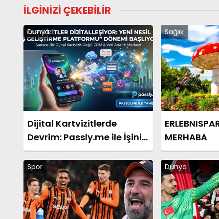
İLGİNİZİ ÇEKEBİLİR
Dünya
Sağlık
Dijital Kartvizitlerde
ERLEBNISPA
Devrim: Passly.me ile İşinizi
MERHABA
Tek Tıkla Büyütün
Spor
Dünya