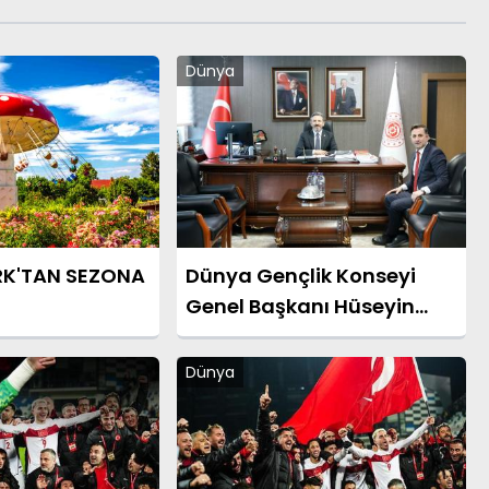
Dünya
RK'TAN SEZONA
Dünya Gençlik Konseyi
Genel Başkanı Hüseyin
Celep’ten Bakan
Yardımcısı Ahmet Aydın’a
Dünya
Ziyaret