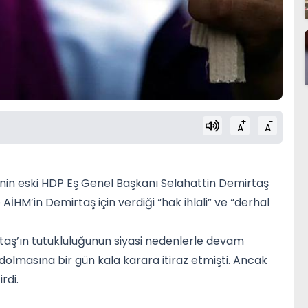
+
-
A
A
nin eski HDP Eş Genel Başkanı Selahattin Demirtaş
 AİHM’in Demirtaş için verdiği “hak ihlali” ve “derhal
aş’ın tutukluluğunun siyasi nedenlerle devam
in dolmasına bir gün kala karara itiraz etmişti. Ancak
rdi.