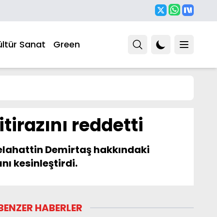
ültür Sanat
Green
tirazını reddetti
elahattin Demirtaş hakkındaki
nı kesinleştirdi.
BENZER HABERLER