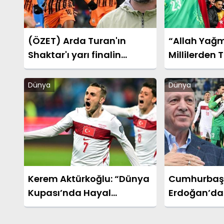
(ÖZET) Arda Turan'ın
“Allah Yağm
Shaktar'ı yarı finalin
Millilerden T
kapılarını araladı! Shaktar
Sonrası Duy
Donetsk - AZ Alkmaar
Dünya
Dünya
maçı sonucu: 3-0 (UEFA
Konferans Ligi)
Kerem Aktürkoğlu: “Dünya
Cumhurbaş
Kupası’nda Hayal
Erdoğan’dan
Kurduracağız”
Takım’a Teb