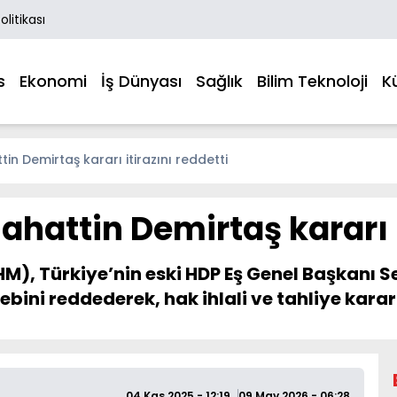
Politikası
s
Ekonomi
İş Dünyası
Sağlık
Bilim Teknoloji
K
tin Demirtaş kararı itirazını reddetti
ahattin Demirtaş kararı i
), Türkiye’nin eski HDP Eş Genel Başkanı S
bini reddederek, hak ihlali ve tahliye kararı
04 Kas 2025 - 12:19
09 May 2026 - 06:28