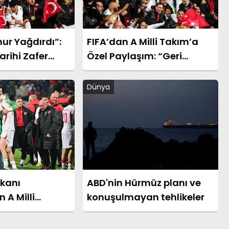
ur Yağdırdı”:
FIFA’dan A Milli Takım’a
arihi Zafer
Özel Paylaşım: “Geri
gusal Sözler
Döndüler”
Dünya
kanı
ABD'nin Hürmüz planı ve
 A Milli
konuşulmayan tehlikeler
rik Mesajı