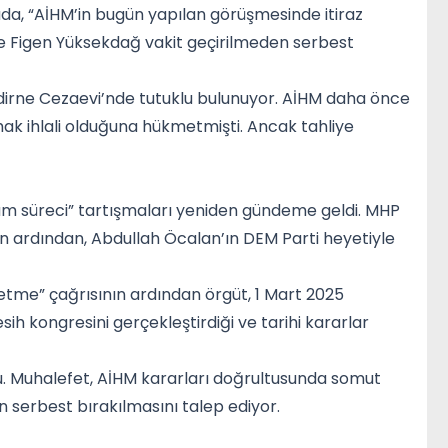
da, “AİHM’in bugün yapılan görüşmesinde itiraz
 ve Figen Yüksekdağ vakit geçirilmeden serbest
dirne Cezaevi’nde tutuklu bulunuyor. AİHM daha önce
 hak ihlali olduğuna hükmetmişti. Ancak tahliye
m süreci” tartışmaları yeniden gündeme geldi. MHP
n ardından, Abdullah Öcalan’ın DEM Parti heyetiyle
etme” çağrısının ardından örgüt, 1 Mart 2025
sih kongresini gerçekleştirdiği ve tarihi kararlar
ldu. Muhalefet, AİHM kararları doğrultusunda somut
in serbest bırakılmasını talep ediyor.