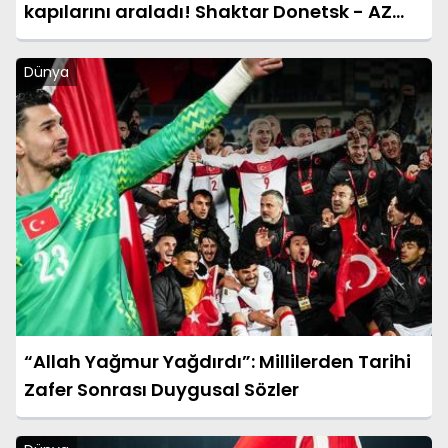
kapılarını araladı! Shaktar Donetsk - AZ
Alkmaar maçı sonucu: 3-0 (UEFA
Konferans Ligi)
Dünya
“Allah Yağmur Yağdırdı”: Millilerden Tarihi
Zafer Sonrası Duygusal Sözler