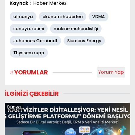
Kaynak :
Haber Merkezi
almanya
ekonomi haberleri
VDMA
sanayi üretimi
makine mühendisliği
Johannes Gernandt
Siemens Energy
Thyssenkrupp
YORUMLAR
Yorum Yap
İLGİNİZİ ÇEKEBİLİR
Dünya