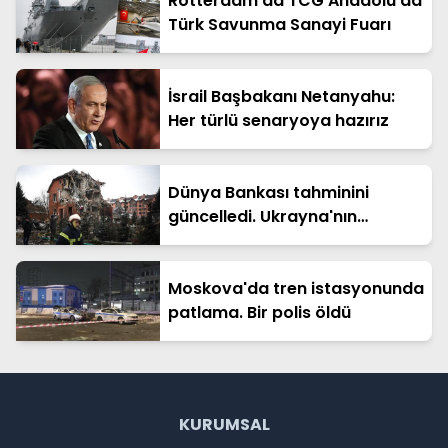
Rotterdam’da TCG Anadolu’da
Türk Savunma Sanayi Fuarı
İsrail Başbakanı Netanyahu:
Her türlü senaryoya hazırız
Dünya Bankası tahminini
güncelledi. Ukrayna'nın
yeniden inşasının maliyeti 588
milyar dolar
Moskova'da tren istasyonunda
patlama. Bir polis öldü
KURUMSAL