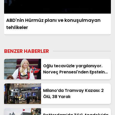
ABD'nin Hürmüz planı ve konuşulmayan
tehlikeler
BENZER HABERLER
Oğlu tecavüzle yargılanıyor.
Norveç Prensesi'nden Epstein
itirafı
Milano’da Tramvay Kazası: 2
Ölü, 38 Yaralı