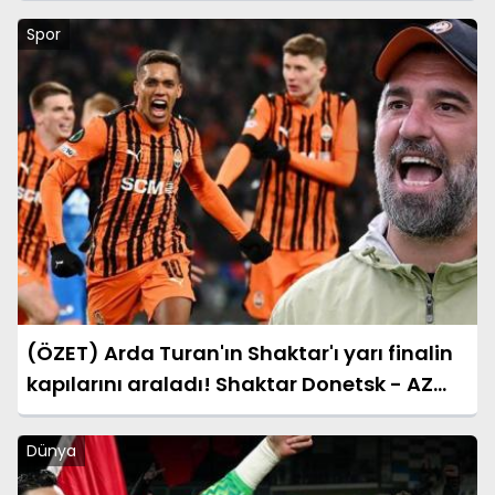
Spor
(ÖZET) Arda Turan'ın Shaktar'ı yarı finalin
kapılarını araladı! Shaktar Donetsk - AZ
Alkmaar maçı sonucu: 3-0 (UEFA
Konferans Ligi)
Dünya