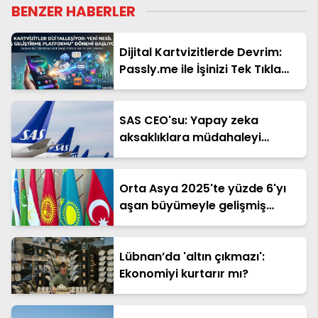
BENZER HABERLER
Dijital Kartvizitlerde Devrim:
Passly.me ile İşinizi Tek Tıkla
Büyütün
SAS CEO'su: Yapay zeka
aksaklıklara müdahaleyi
hızlandırabilir
Orta Asya 2025'te yüzde 6'yı
aşan büyümeyle gelişmiş
ekonomileri solladı
Lübnan’da 'altın çıkmazı':
Ekonomiyi kurtarır mı?