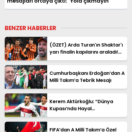
mesajları ortaya çıktı: "Yola çıkmayın"
BENZER HABERLER
(ÖZET) Arda Turan'ın Shaktar'ı
yarı finalin kapılarını araladı!
Shaktar Donetsk - AZ Alkmaar
maçı sonucu: 3-0 (UEFA
Konferans Ligi)
Cumhurbaşkanı Erdoğan’dan A
Milli Takım’a Tebrik Mesajı
Kerem Aktürkoğlu: “Dünya
Kupası’nda Hayal
Kurduracağız”
FIFA’dan A Milli Takım’a Özel