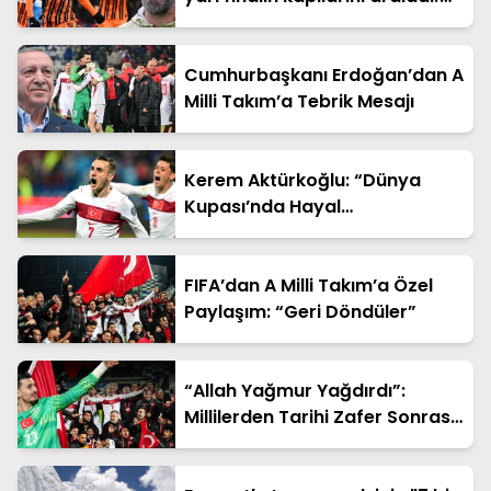
Shaktar Donetsk - AZ Alkmaar
maçı sonucu: 3-0 (UEFA
Konferans Ligi)
Cumhurbaşkanı Erdoğan’dan A
Milli Takım’a Tebrik Mesajı
Kerem Aktürkoğlu: “Dünya
Kupası’nda Hayal
Kurduracağız”
FIFA’dan A Milli Takım’a Özel
Paylaşım: “Geri Döndüler”
“Allah Yağmur Yağdırdı”:
Millilerden Tarihi Zafer Sonrası
Duygusal Sözler