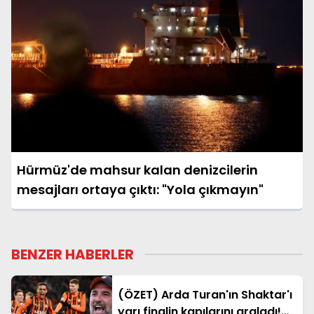
Hürmüz'de mahsur kalan denizcilerin
mesajları ortaya çıktı: "Yola çıkmayın"
BENZER HABERLER
(ÖZET) Arda Turan'ın Shaktar'ı
yarı finalin kapılarını araladı!