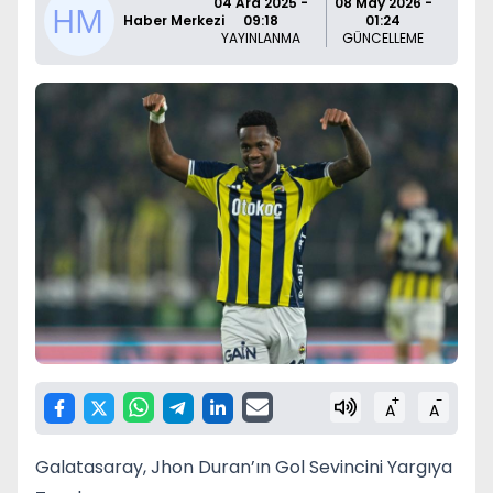
04 Ara 2025 -
08 May 2026 -
Haber Merkezi
09:18
01:24
YAYINLANMA
GÜNCELLEME
+
-
A
A
Galatasaray, Jhon Duran’ın Gol Sevincini Yargıya