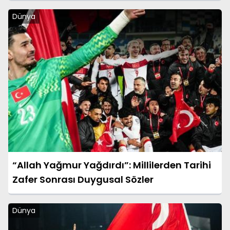
Konferans Ligi)
Dünya
“Allah Yağmur Yağdırdı”: Millilerden Tarihi
Zafer Sonrası Duygusal Sözler
Dünya