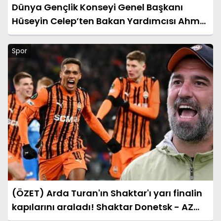
Dünya Gençlik Konseyi Genel Başkanı
Hüseyin Celep’ten Bakan Yardımcısı Ahmet
Aydın’a Ziyaret
Spor
(ÖZET) Arda Turan'ın Shaktar'ı yarı finalin
kapılarını araladı! Shaktar Donetsk - AZ
Alkmaar maçı sonucu: 3-0 (UEFA