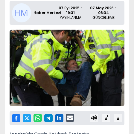
07 Eyl 2025 -
07 May 2026 -
Haber Merkezi
19:31
08:34
YAYINLANMA
GÜNCELLEME
+
-
A
A