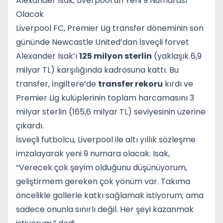
Alexander Isak, Liverpool’un Yeni 9 Numarası
Olacak
Liverpool FC, Premier Lig transfer döneminin son
gününde Newcastle United’dan İsveçli forvet
Alexander Isak’ı
125 milyon sterlin
(yaklaşık 6,9
milyar TL) karşılığında kadrosuna kattı. Bu
transfer, İngiltere’de
transfer rekoru
kırdı ve
Premier Lig kulüplerinin toplam harcamasını 3
milyar sterlin (165,6 milyar TL) seviyesinin üzerine
çıkardı.
İsveçli futbolcu, Liverpool ile altı yıllık sözleşme
imzalayarak yeni 9 numara olacak. Isak,
“Verecek çok şeyim olduğunu düşünüyorum,
geliştirmem gereken çok yönüm var. Takıma
öncelikle gollerle katkı sağlamak istiyorum; ama
sadece onunla sınırlı değil. Her şeyi kazanmak