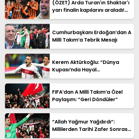
(ÖZET) Arda Turan'ın Shaktar'ı
yarı finalin kapılarını araladı!
Shaktar Donetsk - AZ Alkmaar
maçı sonucu: 3-0 (UEFA
Konferans Ligi)
Cumhurbaşkanı Erdoğan’dan A
Milli Takım’a Tebrik Mesajı
Kerem Aktürkoğlu: “Dünya
Kupası’nda Hayal
Kurduracağız”
FIFA’dan A Milli Takım’a Özel
Paylaşım: “Geri Döndüler”
“Allah Yağmur Yağdırdı”:
Millilerden Tarihi Zafer Sonrası
Duygusal Sözler