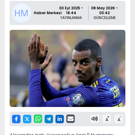
03 Eyl 2025 -
08 May 2026 -
Haber Merkezi
18:44
03:42
YAYINLANMA
GÜNCELLEME
+
-
A
A