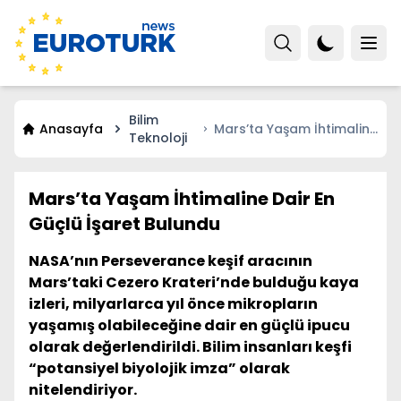
Bilim
Anasayfa
Mars’ta Yaşam İhtimaline
Teknoloji
Dair En Güçlü İşaret
Bulundu
Mars’ta Yaşam İhtimaline Dair En
Güçlü İşaret Bulundu
NASA’nın Perseverance keşif aracının
Mars’taki Cezero Krateri’nde bulduğu kaya
izleri, milyarlarca yıl önce mikropların
yaşamış olabileceğine dair en güçlü ipucu
olarak değerlendirildi. Bilim insanları keşfi
“potansiyel biyolojik imza” olarak
nitelendiriyor.