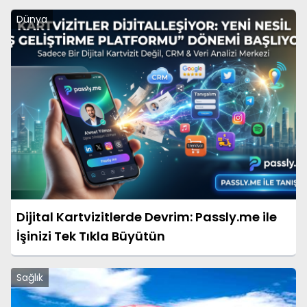
Dünya
Dijital Kartvizitlerde Devrim: Passly.me ile
İşinizi Tek Tıkla Büyütün
Sağlık