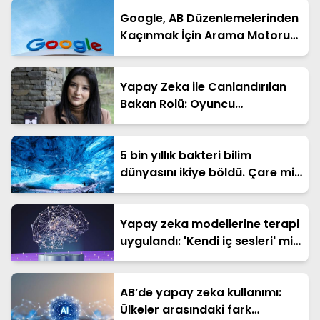
Google, AB Düzenlemelerinden
Kaçınmak İçin Arama Motoru
Algoritmasını Değiştiriyor
Yapay Zeka ile Canlandırılan
Bakan Rolü: Oyuncu
"Gördüğümde Ağladım"
5 bin yıllık bakteri bilim
dünyasını ikiye böldü. Çare mi
tehdit mi?
Yapay zeka modellerine terapi
uygulandı: 'Kendi iç sesleri' mi
var?
AB’de yapay zeka kullanımı:
Ülkeler arasındaki fark