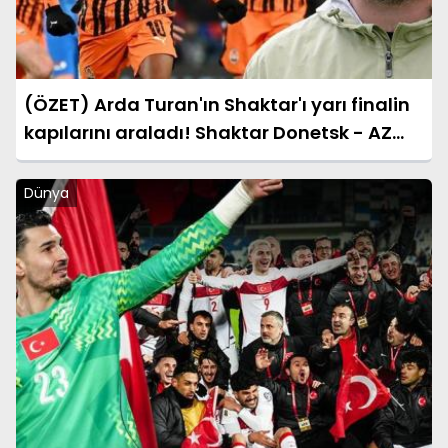
(ÖZET) Arda Turan'ın Shaktar'ı yarı finalin
kapılarını araladı! Shaktar Donetsk - AZ
Alkmaar maçı sonucu: 3-0 (UEFA
Konferans Ligi)
Dünya