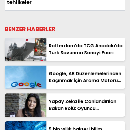
tehlikeler
BENZER HABERLER
Rotterdam’da TCG Anadolu’da
Türk Savunma Sanayi Fuarı
Google, AB Düzenlemelerinden
Kaçınmak İçin Arama Motoru
Algoritmasını Değiştiriyor
Yapay Zeka ile Canlandırılan
Bakan Rolü: Oyuncu
"Gördüğümde Ağladım"
5 bin yıllık bakteri bilim