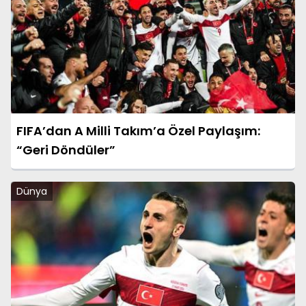
FIFA’dan A Milli Takım’a Özel Paylaşım:
“Geri Döndüler”
Dünya