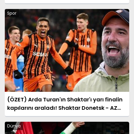
Aydın’a Ziyaret
Spor
(ÖZET) Arda Turan'ın Shaktar'ı yarı finalin
kapılarını araladı! Shaktar Donetsk - AZ
Alkmaar maçı sonucu: 3-0 (UEFA
Konferans Ligi)
Dünya