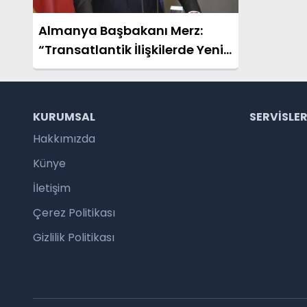
Almanya Başbakanı Merz:
“Transatlantik İlişkilerde Yeni
Bir Döneme Giriyoruz”
KURUMSAL
SERVISLE
Hakkımızda
Künye
İletişim
Çerez Politikası
Gizlilik Politikası