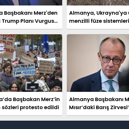
 Başbakanı Merz'den
Almanya, Ukrayna'ya
 Trump Planı Vurgusu:
menzilli füze sistemler
letli Çözüm Hedefimiz”
sağlayacak
’da Başbakan Merz’in
Almanya Başbakanı M
özleri protesto edildi
Mısır’daki Barış Zirves
önemli belge imzalay