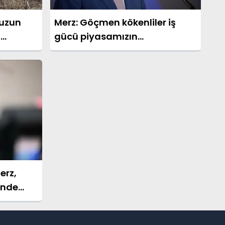
 uzun
Merz: Göçmen kökenliler iş
i
gücü piyasamızın
vazgeçilmez bir parçası
erz,
i’nde
acak