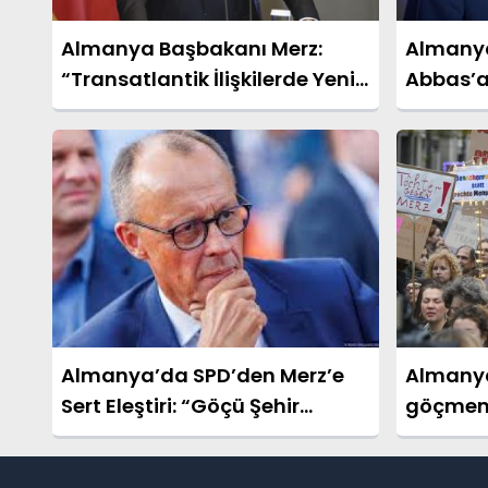
Almanya Başbakanı Merz:
Almanya
“Transatlantik İlişkilerde Yeni
Abbas’a
Bir Döneme Giriyoruz”
“İki Dev
Almanya’da SPD’den Merz’e
Almanya
Sert Eleştiri: “Göçü Şehir
göçmen s
Manzarasına Sığdırmak
Yanlış”