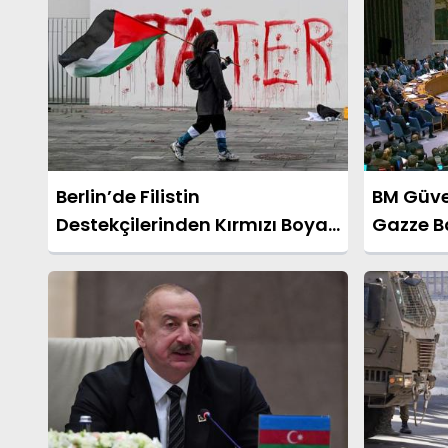
Berlin’de Filistin
BM Güve
Destekçilerinden Kırmızı Boyalı
Gazze Ba
Protesto