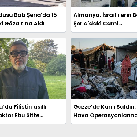
rdusu Batı Şeria'da 15
Almanya, İsraillilerin B
iyi Gözaltına Aldı
Şeria'daki Cami
Kundaklamasını Kınad
da Filistin asıllı
Gazze’de Kanlı Saldırı: 
doktor Ebu Sitte
Hava Operasyonlarınd
a verilen mahkeme
104 Kişi Öldü
esinleşti