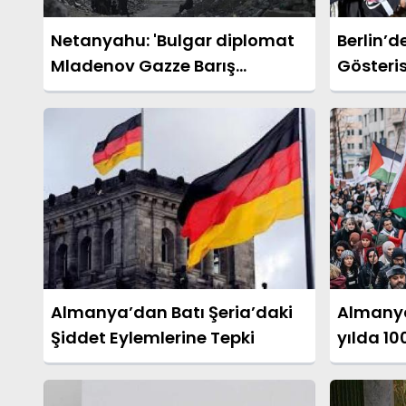
Netanyahu: 'Bulgar diplomat
Berlin’d
Mladenov Gazze Barış
Gösteris
Kurulu'nun başına geçecek'
Etti
Almanya’dan Batı Şeria’daki
Almanya
Şiddet Eylemlerine Tepki
yılda 10
hayatını