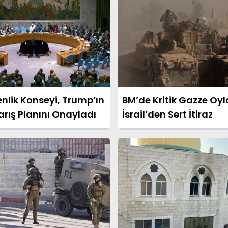
nlik Konseyi, Trump’ın
BM’de Kritik Gazze Oy
rış Planını Onayladı
İsrail’den Sert İtiraz