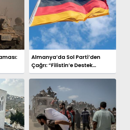
laması:
Almanya’da Sol Parti’den
Çağrı: “Filistin’e Destek
Gösterilerindeki Baskılar Sona
Ermeli”