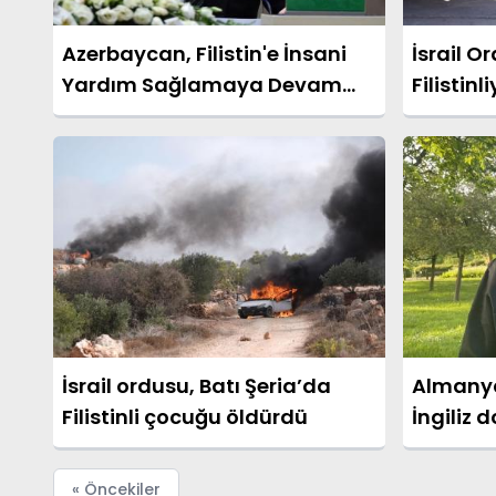
Azerbaycan, Filistin'e İnsani
İsrail O
Yardım Sağlamaya Devam
Filistinl
Edecek
İsrail ordusu, Batı Şeria’da
Almanya’
Filistinli çocuğu öldürdü
İngiliz 
hakkınd
kararı k
« Öncekiler