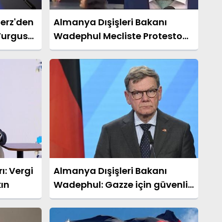
erz'den
Almanya Dışişleri Bakanı
Vurgusu:
Wadephul Mecliste Protesto
defimiz”
Edildi
rı: Vergi
Almanya Dışişleri Bakanı
kın
Wadephul: Gazze için güvenlik
mimarisi şart