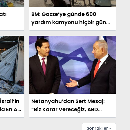
atı
BM: Gazze’ye günde 600
yardım kamyonu hiçbir gün
ı
ulaşmadı
İsrail’in
Netanyahu’dan Sert Mesaj:
a En Az
“Biz Karar Vereceğiz, ABD
Kabul Edecek”
Sonrakiler »