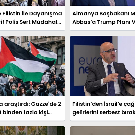
e Filistin ile Dayanışma
Almanya Başbakanı M
i! Polis Sert Müdahale
Abbas’a Trump Planı 
“İki Devletli Çözüm He
 araştırdı: Gazze'de 2
Filistin’den İsrail’e çağ
0 binden fazla kişi
gelirlerini serbest bıra
 kaybetti