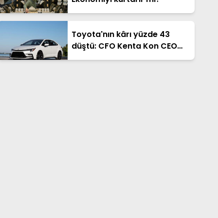
Toyota'nın kârı yüzde 43
düştü: CFO Kenta Kon CEO
oluyor