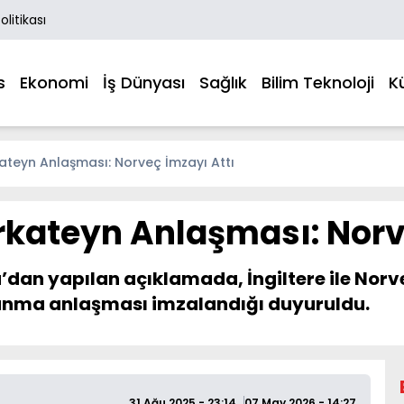
Politikası
s
Ekonomi
İş Dünyası
Sağlık
Bilim Teknoloji
K
ırkateyn Anlaşması: Norveç İmzayı Attı
Fırkateyn Anlaşması: Nor
’dan yapılan açıklamada, İngiltere ile Norve
avunma anlaşması imzalandığı duyuruldu.
31 Ağu 2025 - 23:14
07 May 2026 - 14:27