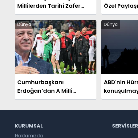
Millilerden Tarihi Zafer
Özel Paylaş
Sonrası Duygusal Sözler
Döndüler”
Dünya
Dünya
Cumhurbaşkanı
ABD'nin Hür
Erdoğan’dan A Milli
konuşulmaya
Takım’a Tebrik Mesajı
KURUMSAL
SERVISLE
Hakkımızda