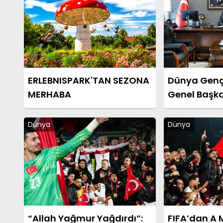
ERLEBNISPARK'TAN SEZONA
Dünya Gençl
MERHABA
Genel Başka
Celep’ten 
Yardımcısı 
Dünya
Dünya
Ziyaret
“Allah Yağmur Yağdırdı”:
FIFA’dan A M