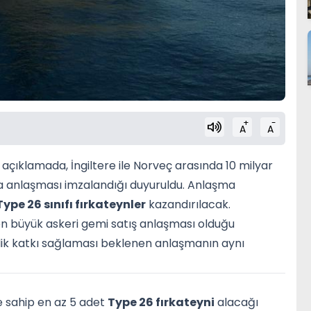
+
-
A
A
 açıklamada, İngiltere ile Norveç arasında 10 milyar
nma anlaşması imzalandığı duyuruldu. Anlaşma
Type 26 sınıfı fırkateynler
kazandırılacak.
en büyük askeri gemi satış anlaşması olduğu
inlik katkı sağlaması beklenen anlaşmanın aynı
ne sahip en az 5 adet
Type 26 fırkateyni
alacağı