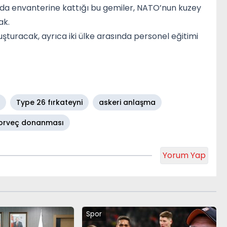
 da envanterine kattığı bu gemiler, NATO’nun kuzey
ak.
uşturacak, ayrıca iki ülke arasında personel eğitimi
Type 26 fırkateyni
askeri anlaşma
orveç donanması
Yorum Yap
Spor