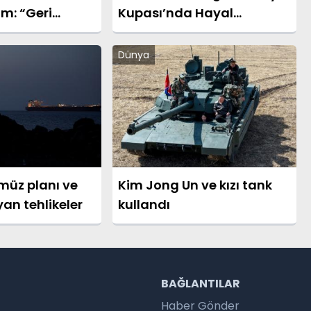
ım: “Geri
Kupası’nda Hayal
Kurduracağız”
Dünya
müz planı ve
Kim Jong Un ve kızı tank
n tehlikeler
kullandı
R
BAĞLANTILAR
Haber Gönder