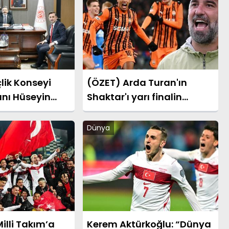
ik Konseyi
(ÖZET) Arda Turan'ın
nı Hüseyin
Shaktar'ı yarı finalin
Bakan
kapılarını araladı! Shaktar
Ahmet Aydın’a
Donetsk - AZ Alkmaar
Dünya
maçı sonucu: 3-0 (UEFA
Konferans Ligi)
illi Takım’a
Kerem Aktürkoğlu: “Dünya