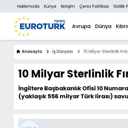
Hakkımızda
Künye
İletişim
Çerez Politikası
Gizlilik 
Avrupa
Dünya
Kıbrı
Anasayfa
İş Dünyası
10 Milyar Sterlinlik F
10 Milyar Sterlinlik 
İngiltere Başbakanlık Ofisi 10 Numara
(yaklaşık 556 milyar Türk lirası) s