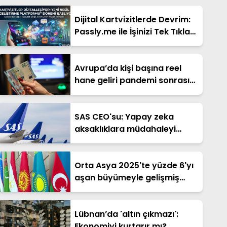
Dijital Kartvizitlerde Devrim:
Passly.me ile İşinizi Tek Tıkla
Büyütün
Avrupa’da kişi başına reel
hane geliri pandemi sonrası
en çok hangi ülkelerde arttı?
SAS CEO'su: Yapay zeka
aksaklıklara müdahaleyi
hızlandırabilir
Orta Asya 2025'te yüzde 6'yı
aşan büyümeyle gelişmiş
ekonomileri solladı
Lübnan’da 'altın çıkmazı':
Ekonomiyi kurtarır mı?