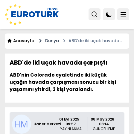
Anasayfa
Dünya
ABD'de iki uçak havada
çarpıştı
ABD'de iki uçak havada çarpıştı
ABD'nin Colorado eyaletinde iki küçük
uçağın havada çarpışması sonucu bir kişi
yaşamını yitirdi, 3 kişi yaralandı.
01 Eyl 2025 -
08 May 2026 -
Haber Merkezi
09:57
08:14
YAYINLANMA
GÜNCELLEME