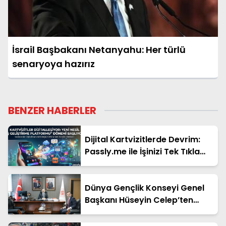
İsrail Başbakanı Netanyahu: Her türlü
senaryoya hazırız
BENZER HABERLER
Dijital Kartvizitlerde Devrim:
Passly.me ile İşinizi Tek Tıkla
Büyütün
Dünya Gençlik Konseyi Genel
Başkanı Hüseyin Celep’ten
Bakan Yardımcısı Ahmet
Aydın’a Ziyaret