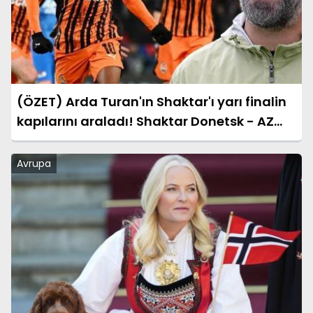
(ÖZET) Arda Turan'ın Shaktar'ı yarı finalin
kapılarını araladı! Shaktar Donetsk - AZ
Alkmaar maçı sonucu: 3-0 (UEFA
Konferans Ligi)
Avrupa