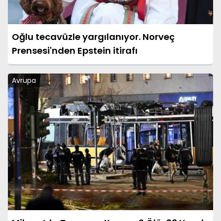
Oğlu tecavüzle yargılanıyor. Norveç
Prensesi'nden Epstein itirafı
Avrupa