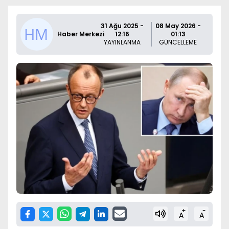
31 Ağu 2025 -
08 May 2026 -
Haber Merkezi
12:16
01:13
YAYINLANMA
GÜNCELLEME
+
-
A
A