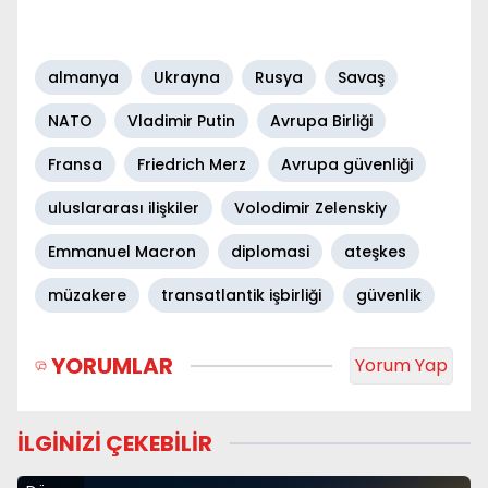
almanya
Ukrayna
Rusya
Savaş
NATO
Vladimir Putin
Avrupa Birliği
Fransa
Friedrich Merz
Avrupa güvenliği
uluslararası ilişkiler
Volodimir Zelenskiy
Emmanuel Macron
diplomasi
ateşkes
müzakere
transatlantik işbirliği
güvenlik
YORUMLAR
Yorum Yap
İLGİNİZİ ÇEKEBİLİR