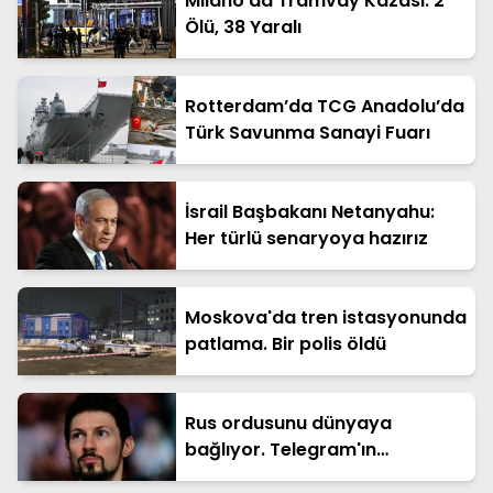
Milano’da Tramvay Kazası: 2
Ölü, 38 Yaralı
Rotterdam’da TCG Anadolu’da
Türk Savunma Sanayi Fuarı
İsrail Başbakanı Netanyahu:
Her türlü senaryoya hazırız
Moskova'da tren istasyonunda
patlama. Bir polis öldü
Rus ordusunu dünyaya
bağlıyor. Telegram'ın
kurucusuna ceza soruşturması