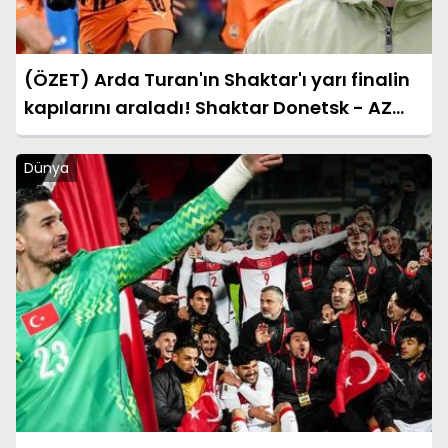
(ÖZET) Arda Turan'ın Shaktar'ı yarı finalin
kapılarını araladı! Shaktar Donetsk - AZ
Alkmaar maçı sonucu: 3-0 (UEFA
Konferans Ligi)
Dünya