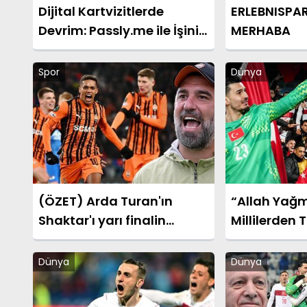
Dijital Kartvizitlerde
ERLEBNISPA
Devrim: Passly.me ile İşinizi
MERHABA
Tek Tıkla Büyütün
Spor
Dünya
(ÖZET) Arda Turan'ın
“Allah Yağm
Shaktar'ı yarı finalin
Millilerden T
kapılarını araladı! Shaktar
Sonrası Duy
Donetsk - AZ Alkmaar
Dünya
Dünya
maçı sonucu: 3-0 (UEFA
Konferans Ligi)