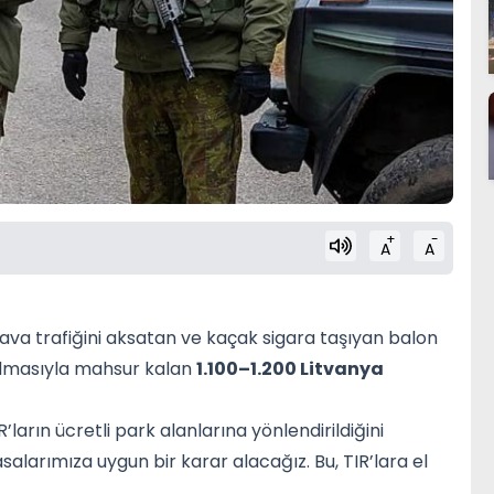
+
-
A
A
hava trafiğini aksatan ve kaçak sigara taşıyan balon
atılmasıyla mahsur kalan
1.100–1.200 Litvanya
ların ücretli park alanlarına yönlendirildiğini
asalarımıza uygun bir karar alacağız. Bu, TIR’lara el