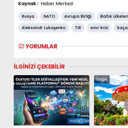
Kaynak :
Haber Merkezi
Rusya
NATO
Avrupa Birliği
Baltık ülkeleri
Aleksandr Lukaşenko
TIR
sınır krizi
kaça
YORUMLAR
İLGİNİZİ ÇEKEBİLİR
Dünya
Sağlık