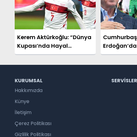
Kerem Aktürkoğlu: “Dünya
Cumhurbaş
Kupası’nda Hayal
Erdoğan’dan
Kurduracağız”
Takım’a Teb
KURUMSAL
SERVISLE
Hakkımızda
Künye
İletişim
Çerez Politikası
Gizlilik Politikası