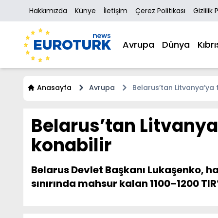
Hakkımızda
Künye
İletişim
Çerez Politikası
Gizlilik 
Avrupa
Dünya
Kıbrı
Anasayfa
Avrupa
Belarus’tan Litvanya’ya t
Belarus’tan Litvanya’
konabilir
Belarus Devlet Başkanı Lukaşenko, hav
sınırında mahsur kalan 1100–1200 TIR’a