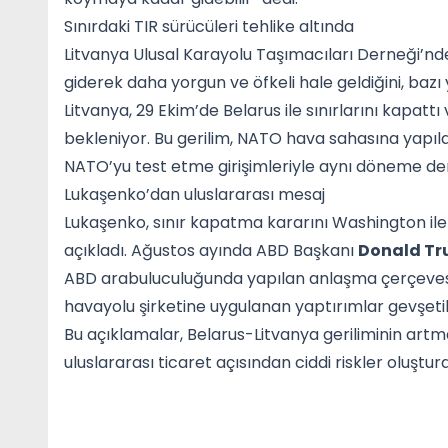
Sınırdaki TIR sürücüleri tehlike altında
Litvanya Ulusal Karayolu Taşımacıları Derneği’n
giderek daha yorgun ve öfkeli hale geldiğini, bazı y
Litvanya, 29 Ekim’de Belarus ile sınırlarını kapattı 
bekleniyor. Bu gerilim, NATO hava sahasına yapıla
NATO’yu test etme girişimleriyle aynı döneme den
Lukaşenko’dan uluslararası mesaj
Lukaşenko, sınır kapatma kararını Washington il
açıkladı. Ağustos ayında ABD Başkanı
Donald T
ABD arabuluculuğunda yapılan anlaşma çerçevesi
havayolu şirketine uygulanan yaptırımlar gevşetil
Bu açıklamalar, Belarus-Litvanya geriliminin artma
uluslararası ticaret açısından ciddi riskler oluştu