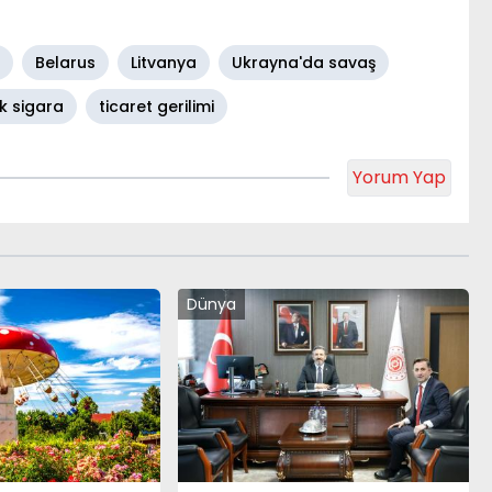
Belarus
Litvanya
Ukrayna'da savaş
k sigara
ticaret gerilimi
Yorum Yap
Dünya