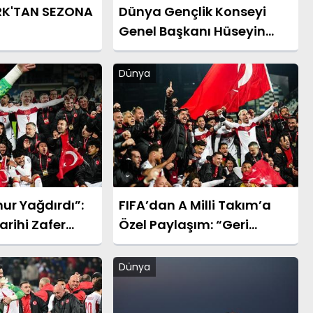
RK'TAN SEZONA
Dünya Gençlik Konseyi
Genel Başkanı Hüseyin
Celep’ten Bakan
Yardımcısı Ahmet Aydın’a
Dünya
Ziyaret
ur Yağdırdı”:
FIFA’dan A Milli Takım’a
arihi Zafer
Özel Paylaşım: “Geri
gusal Sözler
Döndüler”
Dünya