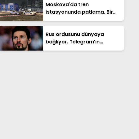
Moskova'da tren
istasyonunda patlama. Bir
polis öldü
Rus ordusunu dünyaya
bağlıyor. Telegram'ın
kurucusuna ceza
soruşturması