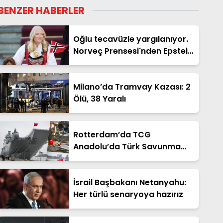
BENZER HABERLER
Oğlu tecavüzle yargılanıyor.
Norveç Prensesi'nden Epstein
itirafı
Milano’da Tramvay Kazası: 2
Ölü, 38 Yaralı
Rotterdam’da TCG
Anadolu’da Türk Savunma
Sanayi Fuarı
İsrail Başbakanı Netanyahu:
Her türlü senaryoya hazırız