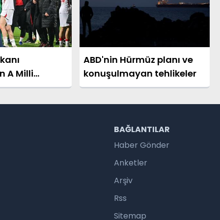
kanı
ABD'nin Hürmüz planı ve
 A Milli
konuşulmayan tehlikeler
rik Mesajı
R
BAĞLANTILAR
Haber Gönder
Anketler
Arşiv
Rss
Sitemap