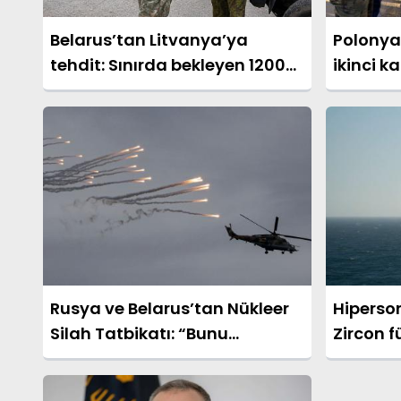
Belarus’tan Litvanya’ya
Polonya
tehdit: Sınırda bekleyen 1200
ikinci k
TIR’a el konabilir
Rusya ve Belarus’tan Nükleer
Hiperso
Silah Tatbikatı: “Bunu
Zircon f
Gizlemiyoruz”