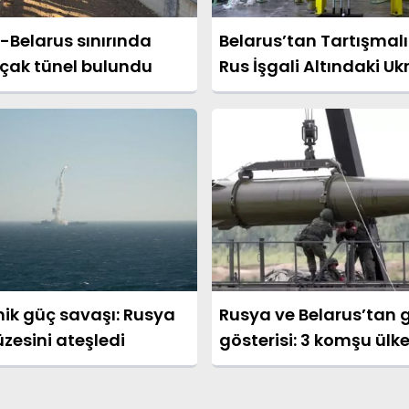
-Belarus sınırında
Belarus’tan Tartışmalı
açak tünel bulundu
Rus İşgali Altındaki U
Bölgelerine Enerji Sağ
Nükleer Santral
nik güç savaşı: Rusya
Rusya ve Belarus’tan
üzesini ateşledi
gösterisi: 3 komşu ülk
kırmızı alarm