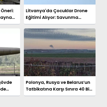
 Öneri:
Litvanya'da Çocuklar Drone
krayna
Eğitimi Alıyor: Savunma
layacak
Kabiliyetleri Genç Yaşta
Başlıyor
 gövde
Polonya, Rusya ve Belarus’un
ede
Tatbikatına Karşı Sınıra 40 Bin
Asker Konuşlandırıyor