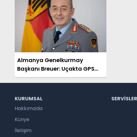
Almanya Genelkurmay
Başkanı Breuer: Uçakta GPS
sinyal bozma saldırısına
maruz kaldım
KURUMSAL
SERVISLE
Hakkımızda
Künye
İletişim