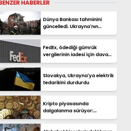
BENZER HABERLER
Dünya Bankası tahminini
güncelledi. Ukrayna'nın
yeniden inşasının maliyeti 588
milyar dolar
FedEx, ödediği gümrük
vergilerinin iadesi için dava
açtı
Slovakya, Ukrayna'ya elektrik
tedarikini durdurdu
Kripto piyasasında
dalgalanma sürüyor:
Bitcoin'de haftalık kayıp
büyük