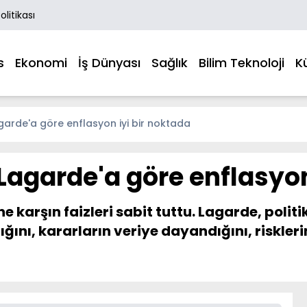
Politikası
s
Ekonomi
İş Dünyası
Sağlık
Bilim Teknoloji
K
Lagarde'a göre enflasyon iyi bir noktada
: Lagarde'a göre enflasyo
 karşın faizleri sabit tuttu. Lagarde, politik
ığını, kararların veriye dayandığını, riskle