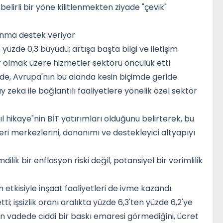
elirli bir yöne kilitlenmekten ziyade "çevik"
nma destek veriyor
üzde 0,3 büyüdü; artışa başta bilgi ve iletişim
ar olmak üzere hizmetler sektörü öncülük etti.
rde, Avrupa'nın bu alanda kesin biçimde geride
 zeka ile bağlantılı faaliyetlere yönelik özel sektör
ıl hikaye"nin BİT yatırımları olduğunu belirterek, bu
 veri merkezlerini, donanımı ve destekleyici altyapıyı
lik bir enflasyon riski değil, potansiyel bir verimlilik
etkisiyle inşaat faaliyetleri de ivme kazandı.
tti; işsizlik oranı aralıkta yüzde 6,3'ten yüzde 6,2'ye
kın vadede ciddi bir baskı emaresi görmediğini, ücret