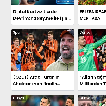
Dijital Kartvizitlerde
ERLEBNISPA
Devrim: Passly.me ile İşinizi
MERHABA
Tek Tıkla Büyütün
Spor
Dünya
(ÖZET) Arda Turan'ın
“Allah Yağm
Shaktar'ı yarı finalin
Millilerden T
kapılarını araladı! Shaktar
Sonrası Duy
Donetsk - AZ Alkmaar
Dünya
Dünya
maçı sonucu: 3-0 (UEFA