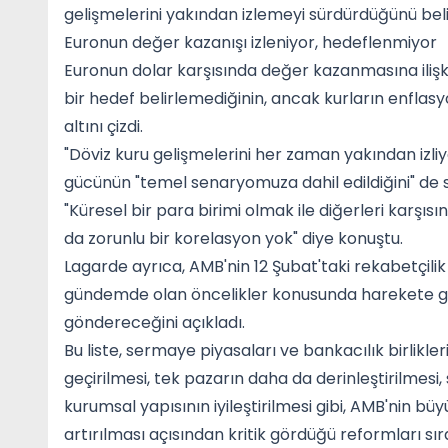
gelişmelerini yakından izlemeyi sürdürdüğünü beli
Euronun değer kazanışı izleniyor, hedeflenmiyor
Euronun dolar karşısında değer kazanmasına ilişkin
bir hedef belirlemediğinin, ancak kurların enflasy
altını çizdi.
"Döviz kuru gelişmelerini her zaman yakından izl
gücünün "temel senaryomuza dahil edildiğini" de s
"Küresel bir para birimi olmak ile diğerleri karş
da zorunlu bir korelasyon yok" diye konuştu.
Lagarde ayrıca, AMB'nin 12 Şubat'taki rekabetçilik 
gündemde olan öncelikler konusunda harekete geçme
göndereceğini açıkladı.
Bu liste, sermaye piyasaları ve bankacılık birlikl
geçirilmesi, tek pazarın daha da derinleştirilmesi, 
kurumsal yapısının iyileştirilmesi gibi, AMB'nin bü
artırılması açısından kritik gördüğü reformları sıra