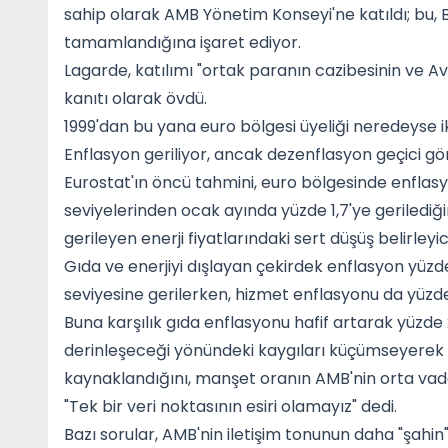
sahip olarak AMB Yönetim Konseyi'ne katıldı; bu, 
tamamlandığına işaret ediyor.
Lagarde, katılımı "ortak paranın cazibesinin ve A
kanıtı olarak övdü.
1999'dan bu yana euro bölgesi üyeliği neredeyse ik
Enflasyon geriliyor, ancak dezenflasyon geçici gö
Eurostat'ın öncü tahmini, euro bölgesinde enflasy
seviyelerinden ocak ayında yüzde 1,7'ye gerilediğin
gerileyen enerji fiyatlarındaki sert düşüş belirleyic
Gıda ve enerjiyi dışlayan çekirdek enflasyon yüzd
seviyesine gerilerken, hizmet enflasyonu da yüzde
Buna karşılık gıda enflasyonu hafif artarak yüzde 
derinleşeceği yönündeki kaygıları küçümseyerek 
kaynaklandığını, manşet oranın AMB'nin orta vadel
"Tek bir veri noktasının esiri olamayız" dedi.
Bazı sorular, AMB'nin iletişim tonunun daha "şahin