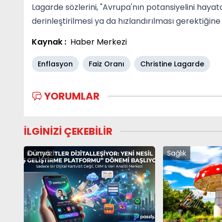
Lagarde sözlerini, "Avrupa'nın potansiyelini haya
derinleştirilmesi ya da hızlandırılması gerektiğin
Kaynak :
Haber Merkezi
Enflasyon
Faiz Oranı
Christine Lagarde
YORUMLAR
İLGİNİZİ ÇEKEBİLİR
Dünya
Sağlık