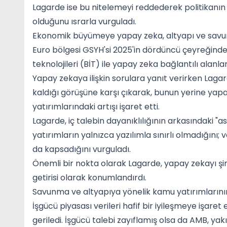
Lagarde ise bu nitelemeyi reddederek politikanın b
olduğunu ısrarla vurguladı.
Ekonomik büyümeye yapay zeka, altyapı ve savu
Euro bölgesi GSYH'si 2025'in dördüncü çeyreğinde y
teknolojileri (BİT) ile yapay zeka bağlantılı alanl
Yapay zekaya ilişkin sorulara yanıt verirken Laga
kaldığı görüşüne karşı çıkarak, bunun yerine yapay
yatırımlarındaki artışı işaret etti.
Lagarde, iç talebin dayanıklılığının arkasındaki "as
yatırımların yalnızca yazılımla sınırlı olmadığını;
da kapsadığını vurguladı.
Önemli bir nokta olarak Lagarde, yapay zekayı şimdi
getirisi olarak konumlandırdı.
Savunma ve altyapıya yönelik kamu yatırımlarının 
İşgücü piyasası verileri hafif bir iyileşmeye işaret e
geriledi. İşgücü talebi zayıflamış olsa da AMB, ya