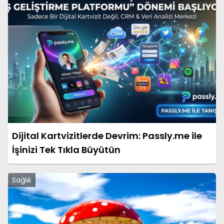
Dijital Kartvizitlerde Devrim: Passly.me ile
İşinizi Tek Tıkla Büyütün
Sağlık