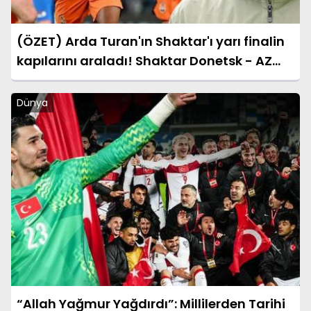
(ÖZET) Arda Turan'ın Shaktar'ı yarı finalin
kapılarını araladı! Shaktar Donetsk - AZ
Alkmaar maçı sonucu: 3-0 (UEFA
Konferans Ligi)
Dünya
“Allah Yağmur Yağdırdı”: Millilerden Tarihi