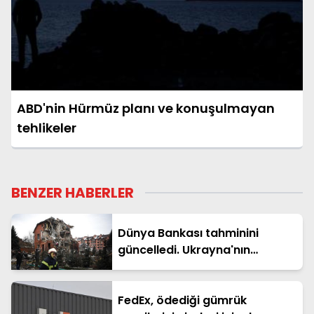
ABD'nin Hürmüz planı ve konuşulmayan
tehlikeler
BENZER HABERLER
Dünya Bankası tahminini
güncelledi. Ukrayna'nın
yeniden inşasının maliyeti 588
milyar dolar
FedEx, ödediği gümrük