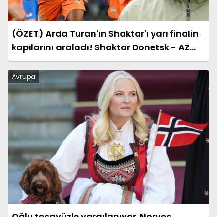
(ÖZET) Arda Turan'ın Shaktar'ı yarı finalin
kapılarını araladı! Shaktar Donetsk - AZ
Alkmaar maçı sonucu: 3-0 (UEFA
Konferans Ligi)
Avrupa
Oğlu tecavüzle yargılanıyor. Norveç