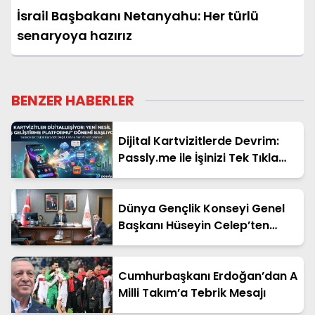
İsrail Başbakanı Netanyahu: Her türlü
senaryoya hazırız
BENZER HABERLER
Dijital Kartvizitlerde Devrim:
Passly.me ile İşinizi Tek Tıkla
Büyütün
Dünya Gençlik Konseyi Genel
Başkanı Hüseyin Celep’ten
Bakan Yardımcısı Ahmet
Aydın’a Ziyaret
Cumhurbaşkanı Erdoğan’dan A
Milli Takım’a Tebrik Mesajı