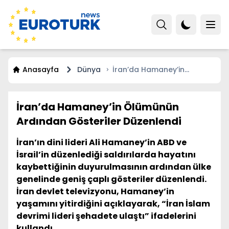
Anasayfa
Dünya
İran’da Hamaney’in
Ölümünün Ardından
Gösteriler Düzenlendi
İran’da Hamaney’in Ölümünün
Ardından Gösteriler Düzenlendi
İran’ın dini lideri Ali Hamaney’in ABD ve
İsrail’in düzenlediği saldırılarda hayatını
kaybettiğinin duyurulmasının ardından ülke
genelinde geniş çaplı gösteriler düzenlendi.
İran devlet televizyonu, Hamaney’in
yaşamını yitirdiğini açıklayarak, “İran İslam
devrimi lideri şehadete ulaştı” ifadelerini
kullandı.