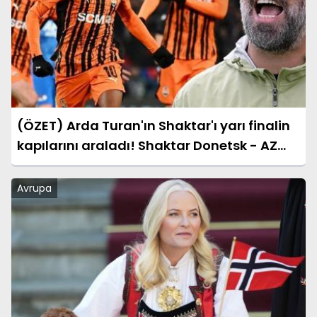
(ÖZET) Arda Turan'ın Shaktar'ı yarı finalin
kapılarını araladı! Shaktar Donetsk - AZ
Alkmaar maçı sonucu: 3-0 (UEFA
Konferans Ligi)
Avrupa