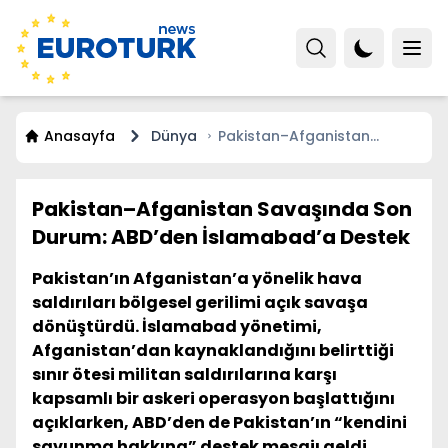
Anasayfa
Dünya
Pakistan–Afganistan
Savaşında Son Durum:
ABD’den İslamabad’a
Destek
Pakistan–Afganistan Savaşında Son
Durum: ABD’den İslamabad’a Destek
Pakistan’ın Afganistan’a yönelik hava
saldırıları bölgesel gerilimi açık savaşa
dönüştürdü. İslamabad yönetimi,
Afganistan’dan kaynaklandığını belirttiği
sınır ötesi militan saldırılarına karşı
kapsamlı bir askeri operasyon başlattığını
açıklarken, ABD’den de Pakistan’ın “kendini
savunma hakkına” destek mesajı geldi.