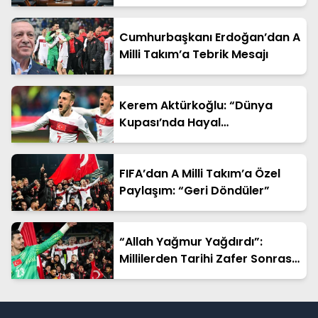
Bakan Yardımcısı Ahmet
Aydın’a Ziyaret
Cumhurbaşkanı Erdoğan’dan A
Milli Takım’a Tebrik Mesajı
Kerem Aktürkoğlu: “Dünya
Kupası’nda Hayal
Kurduracağız”
FIFA’dan A Milli Takım’a Özel
Paylaşım: “Geri Döndüler”
“Allah Yağmur Yağdırdı”:
Millilerden Tarihi Zafer Sonrası
Duygusal Sözler