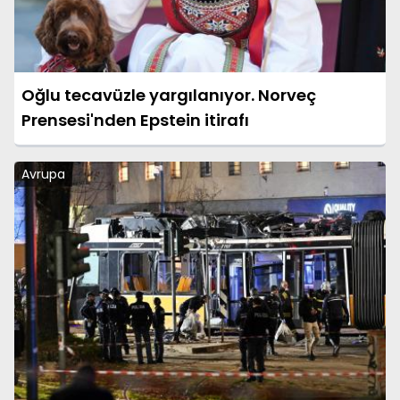
Oğlu tecavüzle yargılanıyor. Norveç
Prensesi'nden Epstein itirafı
Avrupa