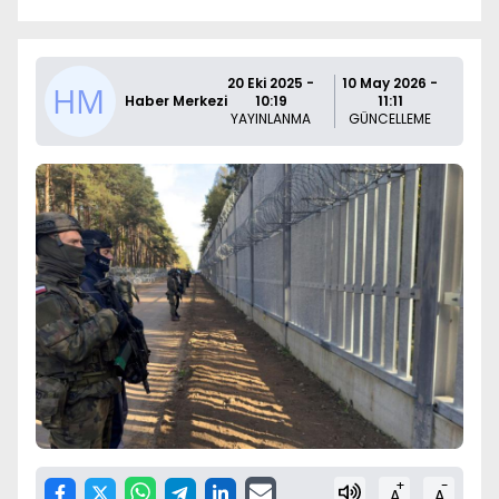
20 Eki 2025 -
10 May 2026 -
Haber Merkezi
10:19
11:11
YAYINLANMA
GÜNCELLEME
+
-
A
A