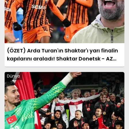
(ÖZET) Arda Turan'ın Shaktar'ı yarı finalin
kapılarını araladı! Shaktar Donetsk - AZ
Alkmaar maçı sonucu: 3-0 (UEFA
Konferans Ligi)
Dünya