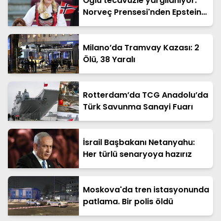
Oğlu tecavüzle yargılanıyor.
Norveç Prensesi'nden Epstein
itirafı
Milano’da Tramvay Kazası: 2
Ölü, 38 Yaralı
Rotterdam’da TCG Anadolu’da
Türk Savunma Sanayi Fuarı
İsrail Başbakanı Netanyahu:
Her türlü senaryoya hazırız
Moskova'da tren istasyonunda
patlama. Bir polis öldü