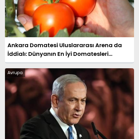
Ankara Domatesi Uluslararası Arena da
İddialı: Dünyanın En İyi Domatesleri
Arasında Yer Almaya Hazır
Avrupa