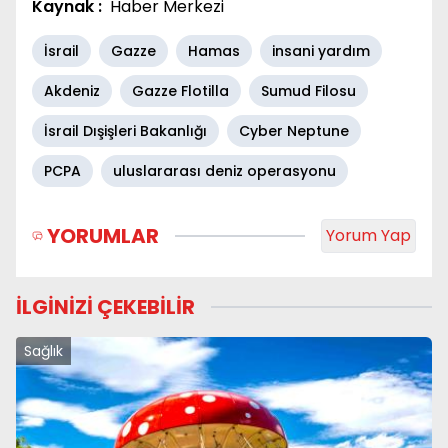
Kaynak :
Haber Merkezi
İsrail
Gazze
Hamas
insani yardım
Akdeniz
Gazze Flotilla
Sumud Filosu
İsrail Dışişleri Bakanlığı
Cyber Neptune
PCPA
uluslararası deniz operasyonu
YORUMLAR
Yorum Yap
İLGİNİZİ ÇEKEBİLİR
Sağlık