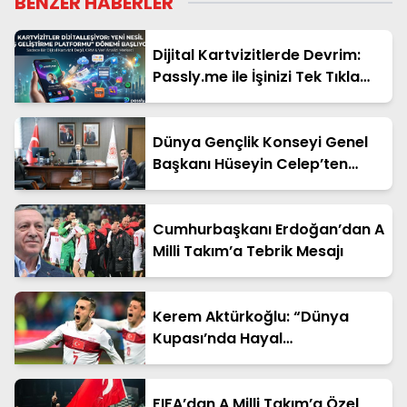
BENZER HABERLER
Dijital Kartvizitlerde Devrim:
Passly.me ile İşinizi Tek Tıkla
Büyütün
Dünya Gençlik Konseyi Genel
Başkanı Hüseyin Celep’ten
Bakan Yardımcısı Ahmet
Aydın’a Ziyaret
Cumhurbaşkanı Erdoğan’dan A
Milli Takım’a Tebrik Mesajı
Kerem Aktürkoğlu: “Dünya
Kupası’nda Hayal
Kurduracağız”
FIFA’dan A Milli Takım’a Özel