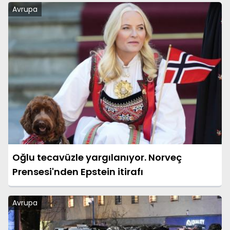
Konferans Ligi)
Avrupa
Oğlu tecavüzle yargılanıyor. Norveç
Prensesi'nden Epstein itirafı
Avrupa