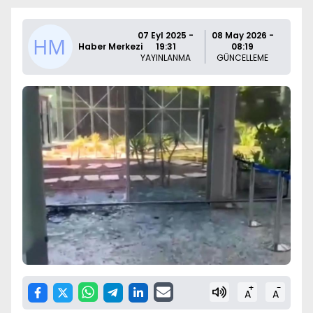
07 Eyl 2025 -
08 May 2026 -
Haber Merkezi
19:31
08:19
YAYINLANMA
GÜNCELLEME
+
-
A
A