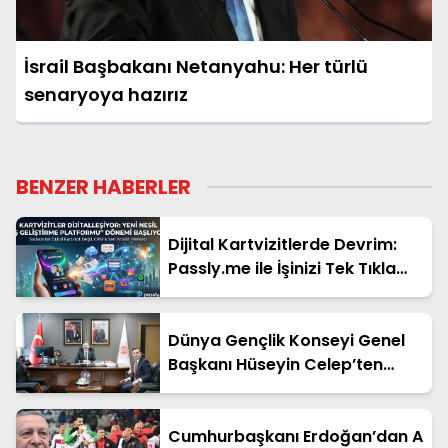
İsrail Başbakanı Netanyahu: Her türlü
senaryoya hazırız
BENZER HABERLER
Dijital Kartvizitlerde Devrim:
Passly.me ile İşinizi Tek Tıkla
Büyütün
Dünya Gençlik Konseyi Genel
Başkanı Hüseyin Celep’ten
Bakan Yardımcısı Ahmet
Aydın’a Ziyaret
Cumhurbaşkanı Erdoğan’dan A