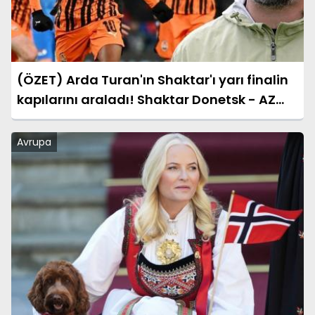
(ÖZET) Arda Turan'ın Shaktar'ı yarı finalin
kapılarını araladı! Shaktar Donetsk - AZ
Alkmaar maçı sonucu: 3-0 (UEFA
Konferans Ligi)
Avrupa