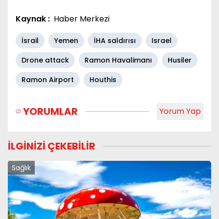
Kaynak :
Haber Merkezi
İsrail
Yemen
İHA saldırısı
Israel
Drone attack
Ramon Havalimanı
Husiler
Ramon Airport
Houthis
YORUMLAR
Yorum Yap
İLGİNİZİ ÇEKEBİLİR
Sağlık