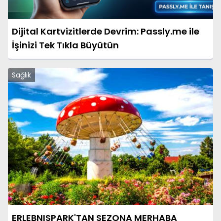
Dijital Kartvizitlerde Devrim: Passly.me ile
İşinizi Tek Tıkla Büyütün
Sağlık
ERLEBNISPARK'TAN SEZONA MERHABA