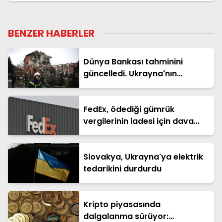
BENZER HABERLER
Dünya Bankası tahminini
güncelledi. Ukrayna'nın
yeniden inşasının maliyeti 588
milyar dolar
FedEx, ödediği gümrük
vergilerinin iadesi için dava
açtı
Slovakya, Ukrayna'ya elektrik
tedarikini durdurdu
Kripto piyasasında
dalgalanma sürüyor: