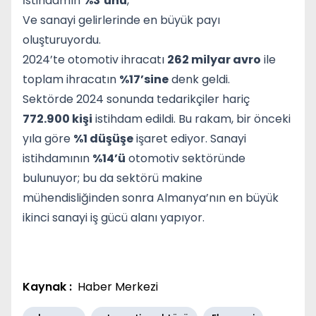
İstihdamın
%3’ünü
,
Ve sanayi gelirlerinde en büyük payı
oluşturuyordu.
2024’te otomotiv ihracatı
262 milyar avro
ile
toplam ihracatın
%17’sine
denk geldi.
Sektörde 2024 sonunda tedarikçiler hariç
772.900 kişi
istihdam edildi. Bu rakam, bir önceki
yıla göre
%1 düşüşe
işaret ediyor. Sanayi
istihdamının
%14’ü
otomotiv sektöründe
bulunuyor; bu da sektörü makine
mühendisliğinden sonra Almanya’nın en büyük
ikinci sanayi iş gücü alanı yapıyor.
Kaynak :
Haber Merkezi