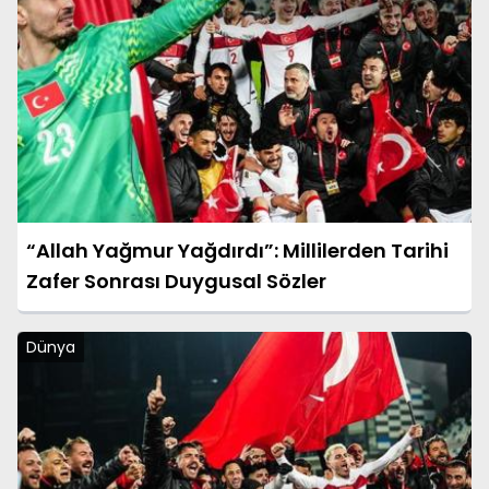
“Allah Yağmur Yağdırdı”: Millilerden Tarihi
Zafer Sonrası Duygusal Sözler
Dünya