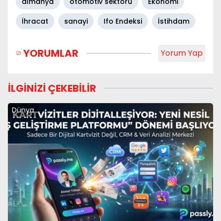
almanya
otomotiv sektörü
Ekonomi
İhracat
sanayi
Ifo Endeksi
İstihdam
YORUMLAR
Yorum Yap
İLGİNİZİ ÇEKEBİLİR
Dünya