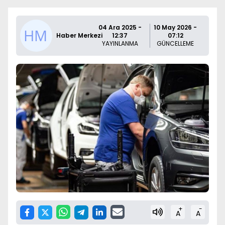
04 Ara 2025 -
10 May 2026 -
Haber Merkezi
12:37
07:12
YAYINLANMA
GÜNCELLEME
+
-
A
A