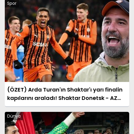
Spor
(ÖZET) Arda Turan'ın Shaktar'ı yarı finalin
kapılarını araladı! Shaktar Donetsk - AZ
Alkmaar maçı sonucu: 3-0 (UEFA
Konferans Ligi)
Dünya