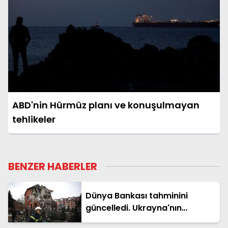
ABD'nin Hürmüz planı ve konuşulmayan
tehlikeler
BENZER HABERLER
Dünya Bankası tahminini
güncelledi. Ukrayna'nın
yeniden inşasının maliyeti 588