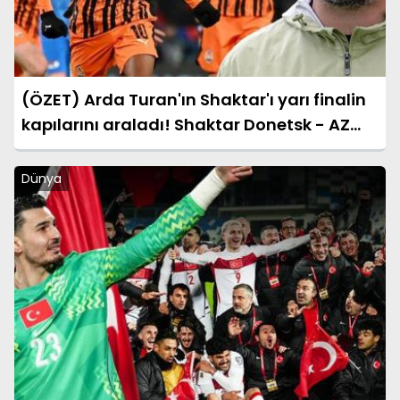
(ÖZET) Arda Turan'ın Shaktar'ı yarı finalin
kapılarını araladı! Shaktar Donetsk - AZ
Alkmaar maçı sonucu: 3-0 (UEFA
Konferans Ligi)
Dünya