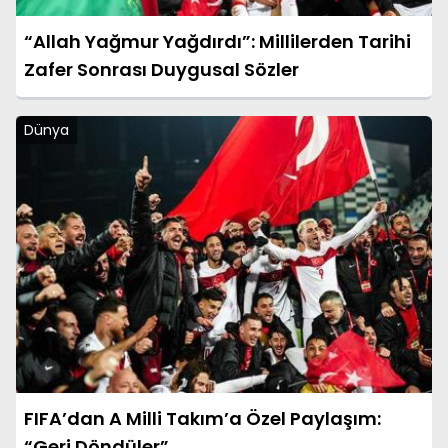
“Allah Yağmur Yağdırdı”: Millilerden Tarihi
Zafer Sonrası Duygusal Sözler
Dünya
FIFA’dan A Milli Takım’a Özel Paylaşım:
“Geri Döndüler”