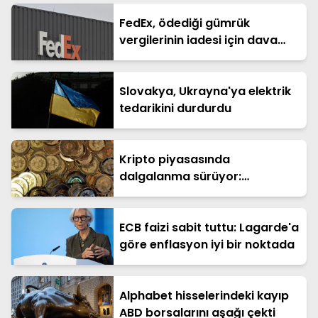
milyar dolar
FedEx, ödediği gümrük
vergilerinin iadesi için dava
açtı
Slovakya, Ukrayna'ya elektrik
tedarikini durdurdu
Kripto piyasasında
dalgalanma sürüyor:
Bitcoin'de haftalık kayıp büyük
ECB faizi sabit tuttu: Lagarde'a
göre enflasyon iyi bir noktada
Alphabet hisselerindeki kayıp
ABD borsalarını aşağı çekti