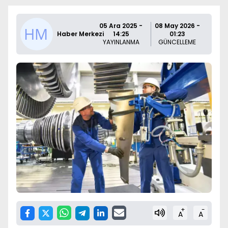
05 Ara 2025 -
08 May 2026 -
Haber Merkezi
14:25
01:23
YAYINLANMA
GÜNCELLEME
+
-
A
A