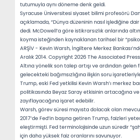
tutumuyla aynı döneme denk geldi.
Syracuse Üniversitesi siyaset bilimi profesörü Da
açıklamada, “Dünya düzeninin nasıl işlediğine da
dedi. McDowell’a göre istikrarsızlık anlarında altın
koyma isteğinden kaynaklanan tarihsel bir “psikolo
ARŞİV - Kevin Warsh, İngiltere Merkez Bankası’nd
Aralık 2014. Copyright 2026 The Associated Press. 
Altına yönelik son talep artışı ve ardından gelen 
gelecekteki bağımsızlığına ilişkin soru işaretleriy
Trump, eski Fed yetkilisi Kevin Warsh’ı merkez b
politikasında Beyaz Saray etkisinin artacağına ve 
zayıflayacağına işaret edebilir.
Warsh, görev süresi mayısta dolacak olan mevcut
2017’de Fed’in başına getiren Trump, faizleri yete
eleştirmişti. Fed terminolojisinde uzun süredir “ş
için daha yüksek faiz oranlarını savunuyor.