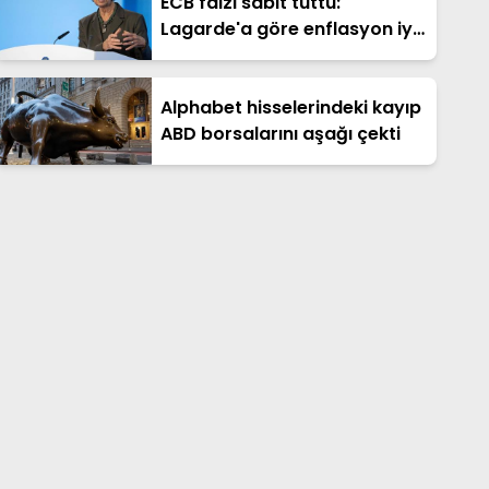
ECB faizi sabit tuttu:
Lagarde'a göre enflasyon iyi
bir noktada
Alphabet hisselerindeki kayıp
ABD borsalarını aşağı çekti