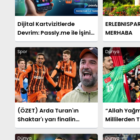
Dijital Kartvizitlerde
ERLEBNISPA
Devrim: Passly.me ile İşinizi
MERHABA
Tek Tıkla Büyütün
Spor
Dünya
(ÖZET) Arda Turan'ın
“Allah Yağm
Shaktar'ı yarı finalin
Millilerden T
kapılarını araladı! Shaktar
Sonrası Duy
Donetsk - AZ Alkmaar
Dünya
Dünya