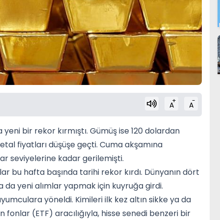
+
-
A
A
yeni bir rekor kırmıştı. Gümüş ise 120 dolardan
metal fiyatları düşüşe geçti. Cuma akşamına
lar seviyelerine kadar gerilemişti.
tlar bu hafta başında tarihi rekor kırdı. Dünyanın dört
ya da yeni alımlar yapmak için kuyruğa girdi.
uyumculara yöneldi. Kimileri ilk kez altın sikke ya da
n fonlar (ETF) aracılığıyla, hisse senedi benzeri bir