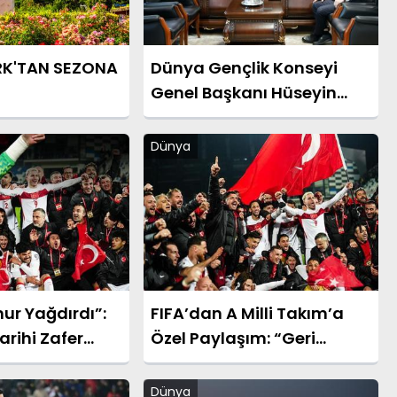
RK'TAN SEZONA
Dünya Gençlik Konseyi
Genel Başkanı Hüseyin
Celep’ten Bakan
Yardımcısı Ahmet Aydın’a
Dünya
Ziyaret
ur Yağdırdı”:
FIFA’dan A Milli Takım’a
arihi Zafer
Özel Paylaşım: “Geri
gusal Sözler
Döndüler”
Dünya