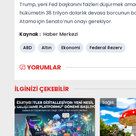
Trump, yeni Fed başkanını faizleri düşürmek amac
hükümetin 38 trilyon dolarlık devasa borcunun b
Atama için Senato’nun onayı gerekiyor.
Kaynak :
Haber Merkezi
ABD
Altın
Ekonomi
Federal Rezerv
YORUMLAR
İLGİNİZİ ÇEKEBİLİR
Dünya
Sağlık