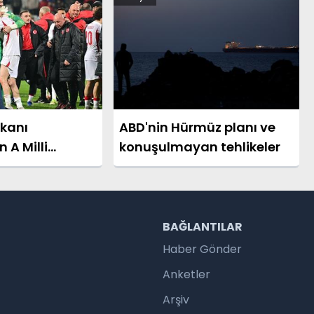
kanı
ABD'nin Hürmüz planı ve
 A Milli
konuşulmayan tehlikeler
rik Mesajı
R
BAĞLANTILAR
Haber Gönder
Anketler
Arşiv