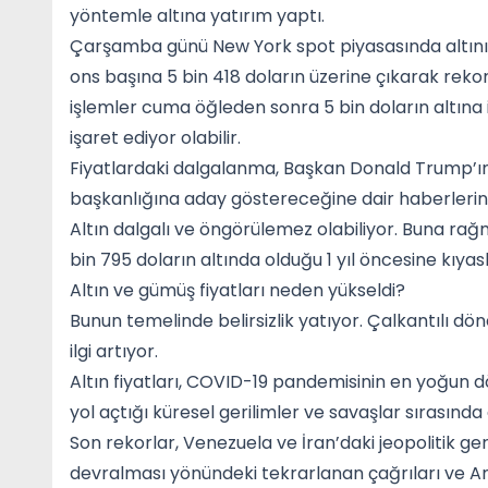
yöntemle altına yatırım yaptı.
Çarşamba günü New York spot piyasasında altının f
ons başına 5 bin 418 doların üzerine çıkarak rekor k
işlemler cuma öğleden sonra 5 bin doların altına 
işaret ediyor olabilir.
Fiyatlardaki dalgalanma, Başkan Donald Trump’ın 
başkanlığına aday göstereceğine dair haberlerin 
Altın dalgalı ve öngörülemez olabiliyor. Buna rağ
bin 795 doların altında olduğu 1 yıl öncesine kıya
Altın ve gümüş fiyatları neden yükseldi?
Bunun temelinde belirsizlik yatıyor. Çalkantılı d
ilgi artıyor.
Altın fiyatları, COVID-19 pandemisinin en yoğun
yol açtığı küresel gerilimler ve savaşlar sırasınd
Son rekorlar, Venezuela ve İran’daki jeopolitik g
devralması yönündeki tekrarlanan çağrıları ve Am