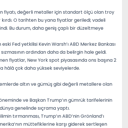
iyatı, değerli metaller için standart ölçü olan troy
ırdı. O tarihten bu yana fiyatlar geriledi; vadeli
indi. Bu durum, daha geniş çaplı bir düzeltmeye
eski Fed yetkilisi Kevin Warsh’ı ABD Merkez Bankası
sızmasının ardından daha da belirgin hale geldi.
men fiyatlar, New York spot piyasasında ons başına 2
sla hâlâ çok daha yüksek seviyelerde.
önemlerde altın ve gümüş gibi değerli metallere olan
 döneminde ve Başkan Trump’ın gümrük tarifelerinin
a dünya genelinde sıçrama yaptı.
erilimin tırmanması, Trump’ın ABD’nin Grönland’ı
erika’nın müttefiklerine karşı giderek sertleşen