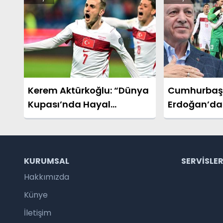
maçı sonucu: 3-0 (UEFA
Konferans Ligi)
Kerem Aktürkoğlu: “Dünya
Cumhurbaş
Kupası’nda Hayal
Erdoğan’dan
Kurduracağız”
Takım’a Teb
KURUMSAL
SERVISLE
Hakkımızda
Künye
İletişim