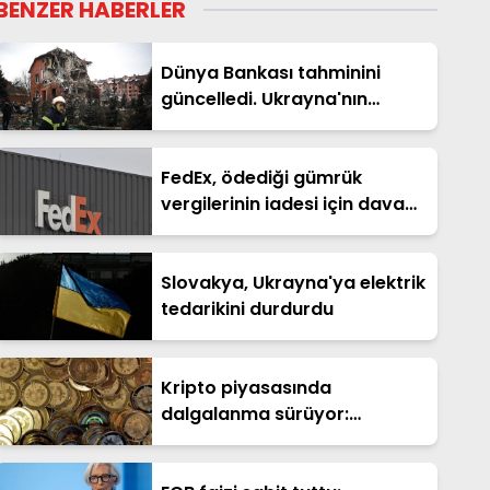
BENZER HABERLER
Dünya Bankası tahminini
güncelledi. Ukrayna'nın
yeniden inşasının maliyeti 588
milyar dolar
FedEx, ödediği gümrük
vergilerinin iadesi için dava
açtı
Slovakya, Ukrayna'ya elektrik
tedarikini durdurdu
Kripto piyasasında
dalgalanma sürüyor:
Bitcoin'de haftalık kayıp
büyük