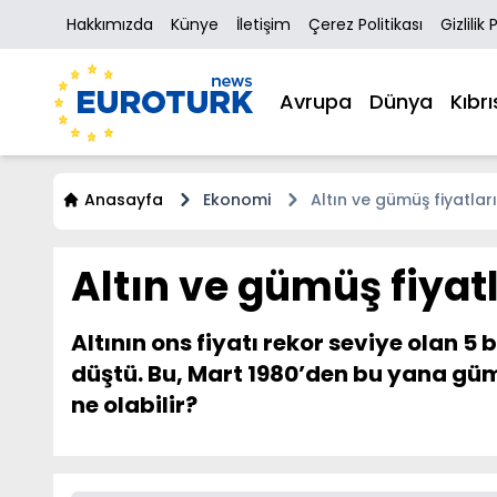
Hakkımızda
Künye
İletişim
Çerez Politikası
Gizlilik 
Avrupa
Dünya
Kıbrı
Anasayfa
Ekonomi
Altın ve gümüş fiyatlar
Altın ve gümüş fiyat
Altının ons fiyatı rekor seviye olan 5
düştü. Bu, Mart 1980’den bu yana güm
ne olabilir?