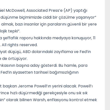
niel McDowell, Associated Press’e (AP) yaptığı
ir düşünme biçimimizde ciddi bir çözülme yaşanıyor”
 almak, bazı insanlar için paralarını güvenli bir yere
jik tepki”.
a şeffaflık raporu hakkında medyaya konuşuyor, 11
All rights reserved.
fiyat düşüşü, ABD dolarındaki zayıflama ve Fed’in
le de örtüşüyor.
ankasının başına aday gösterdi. Bu hamle, para
Fed’in siyasetten tarihsel bağımsızlığının
 başkan Jerome Powell’ın yerini alacak. Powell’ı
rince hızlı düşürmediği gerekçesiyle onu sık sık
ahin” olarak bilinen Warsh, enflasyonu kontrol etmek