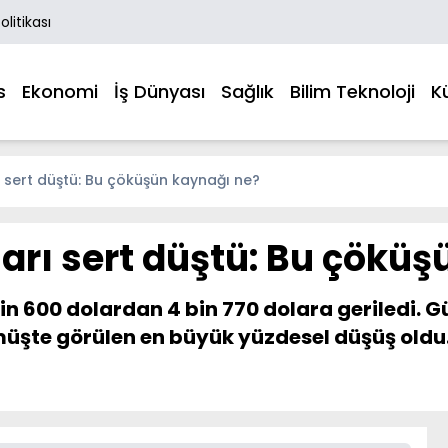
Politikası
s
Ekonomi
İş Dünyası
Sağlık
Bilim Teknoloji
K
ı sert düştü: Bu çöküşün kaynağı ne?
ları sert düştü: Bu çökü
 bin 600 dolardan 4 bin 770 dolara geriledi.
üşte görülen en büyük yüzdesel düşüş oldu.