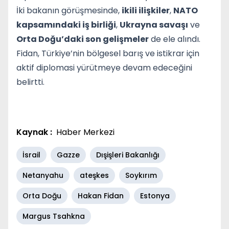
İki bakanın görüşmesinde,
ikili ilişkiler
,
NATO
kapsamındaki iş birliği
,
Ukrayna savaşı
ve
Orta Doğu’daki son gelişmeler
de ele alındı.
Fidan, Türkiye’nin bölgesel barış ve istikrar için
aktif diplomasi yürütmeye devam edeceğini
belirtti.
Kaynak :
Haber Merkezi
İsrail
Gazze
Dışişleri Bakanlığı
Netanyahu
ateşkes
Soykırım
Orta Doğu
Hakan Fidan
Estonya
Margus Tsahkna