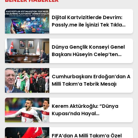
Dijital Kartvizitlerde Devrim:
Passly.me ile İşinizi Tek Tıkla
Büyütün
Dünya Gençlik Konseyi Genel
Başkanı Hüseyin Celep’ten
Bakan Yardımcısı Ahmet
Aydın’a Ziyaret
Cumhurbaşkanı Erdoğan’dan A
Milli Takım’a Tebrik Mesajı
Kerem Aktürkoğlu: “Dünya
Kupası’nda Hayal
Kurduracağız”
FIFA’dan A Milli Takım’a Özel