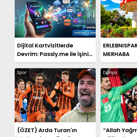
Dijital Kartvizitlerde
ERLEBNISPA
Devrim: Passly.me ile İşinizi
MERHABA
Tek Tıkla Büyütün
Spor
Dünya
(ÖZET) Arda Turan'ın
“Allah Yağm