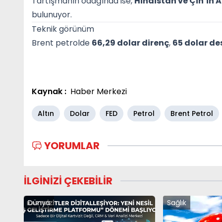
Tartışmanın odağında ise,
Hindistan ve Çin’in
bulunuyor.
Teknik görünüm
Brent petrolde
66,29 dolar direnç
,
65 dolar de
Kaynak :
Haber Merkezi
Altın
Dolar
FED
Petrol
Brent Petrol
YORUMLAR
İLGİNİZİ ÇEKEBİLİR
Dünya
Sağlık