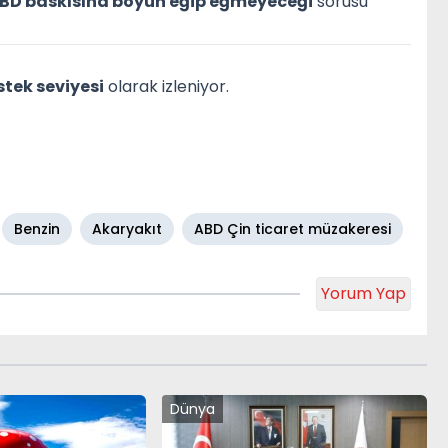
 ABD baskısına boyun eğip eğmeyeceği
sorusu
stek seviyesi
olarak izleniyor.
Benzin
Akaryakıt
ABD Çin ticaret müzakeresi
Yorum Yap
Dünya