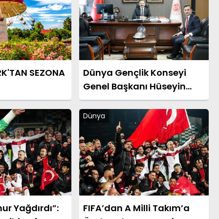
RK'TAN SEZONA
Dünya Gençlik Konseyi
Genel Başkanı Hüseyin
Celep’ten Bakan
Yardımcısı Ahmet Aydın’a
Dünya
Ziyaret
ur Yağdırdı”:
FIFA’dan A Milli Takım’a