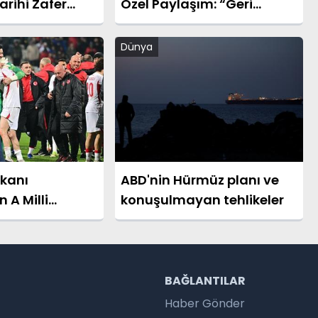
arihi Zafer
Özel Paylaşım: “Geri
gusal Sözler
Döndüler”
Dünya
kanı
ABD'nin Hürmüz planı ve
 A Milli
konuşulmayan tehlikeler
rik Mesajı
R
BAĞLANTILAR
Haber Gönder