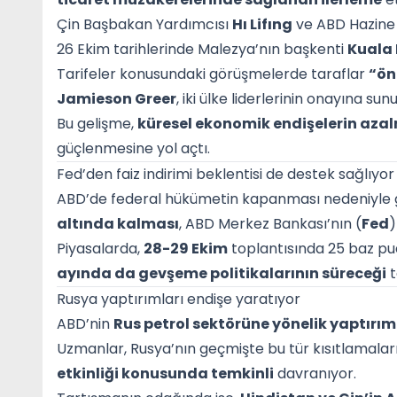
Çin Başbakan Yardımcısı
Hı Lifıng
ve ABD Hazine
26 Ekim tarihlerinde Malezya’nın başkenti
Kuala
Tarifeler konusundaki görüşmelerde taraflar
“ön
Jamieson Greer
, iki ülke liderlerinin onayına s
Bu gelişme,
küresel ekonomik endişelerin aza
güçlenmesine yol açtı.
Fed’den faiz indirimi beklentisi de destek sağlıyor
ABD’de federal hükümetin kapanması nedeniyle 
altında kalması
, ABD Merkez Bankası’nın (
Fed
Piyasalarda,
28-29 Ekim
toplantısında 25 baz pua
ayında da gevşeme politikalarının süreceği
t
Rusya yaptırımları endişe yaratıyor
ABD’nin
Rus petrol sektörüne yönelik yaptırım
Uzmanlar, Rusya’nın geçmişte bu tür kısıtlamalar
etkinliği konusunda temkinli
davranıyor.