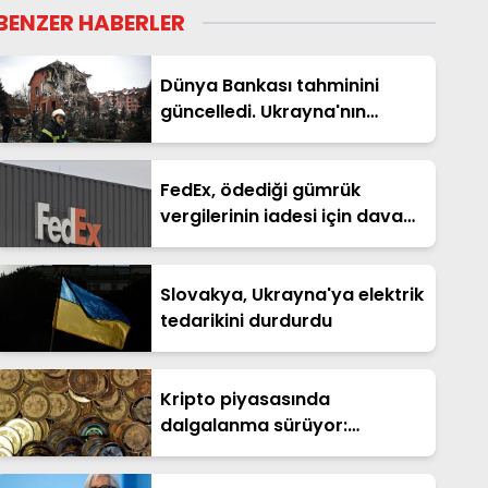
BENZER HABERLER
Dünya Bankası tahminini
güncelledi. Ukrayna'nın
yeniden inşasının maliyeti 588
milyar dolar
FedEx, ödediği gümrük
vergilerinin iadesi için dava
açtı
Slovakya, Ukrayna'ya elektrik
tedarikini durdurdu
Kripto piyasasında
dalgalanma sürüyor:
Bitcoin'de haftalık kayıp
büyük