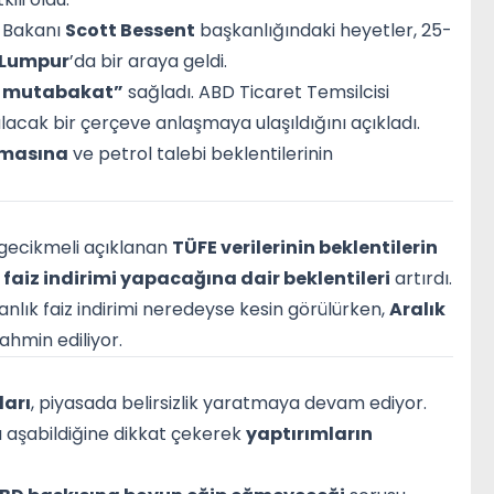
 Bakanı
Scott Bessent
başkanlığındaki heyetler, 25-
 Lumpur
’da bir araya geldi.
 mutabakat”
sağladı. ABD Ticaret Temsilcisi
unulacak bir çerçeve anlaşmaya ulaşıldığını açıkladı.
lmasına
ve petrol talebi beklentilerinin
gecikmeli açıklanan
TÜFE verilerinin beklentilerin
)
faiz indirimi yapacağına dair beklentileri
artırdı.
nlık faiz indirimi neredeyse kesin görülürken,
Aralık
ahmin ediliyor.
ları
, piyasada belirsizlik yaratmaya devam ediyor.
ı aşabildiğine dikkat çekerek
yaptırımların