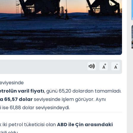
+
-
A
A
seviyesinde
trolün varil fiyatı
, günü 65,20 dolardan tamamladı.
la 65,57 dolar
seviyesinde işlem görüyor. Aynı
i ise 61,88 dolar seviyesindeydi.
iki petrol tüketicisi olan
ABD ile Çin arasındaki
kili oldu.