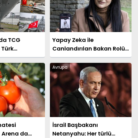
da TCG
Yapay Zeka ile
 Türk
Canlandırılan Bakan Rolü:
nayi Fuarı
Oyuncu "Gördüğümde
Ağladım"
Avrupa
atesi
İsrail Başbakanı
ı Arena da
Netanyahu: Her türlü