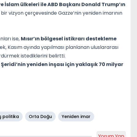
e İslam ülkeleri ile ABD Başkanı Donald Trump’ın
bir vizyon çerçevesinde Gazze’nin yeniden imarının
nları ise,
Mısır’ın bölgesel istikrarı destekleme
rek, Kasım ayında yapılması planlanan uluslararası
rmek istediklerini belirtti.
Şeridi’nin yeniden inşası için yaklaşık 70 milyar
ş politika
Orta Doğu
Yeniden imar
Yorum Yap