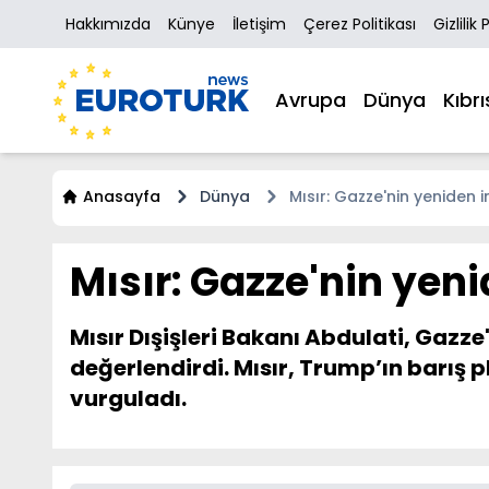
Hakkımızda
Künye
İletişim
Çerez Politikası
Gizlilik 
Avrupa
Dünya
Kıbrı
Anasayfa
Dünya
Mısır: Gazze'nin yeniden
Mısır: Gazze'nin yen
Mısır Dışişleri Bakanı Abdulati, Gazze
değerlendirdi. Mısır, Trump’ın barış 
vurguladı.