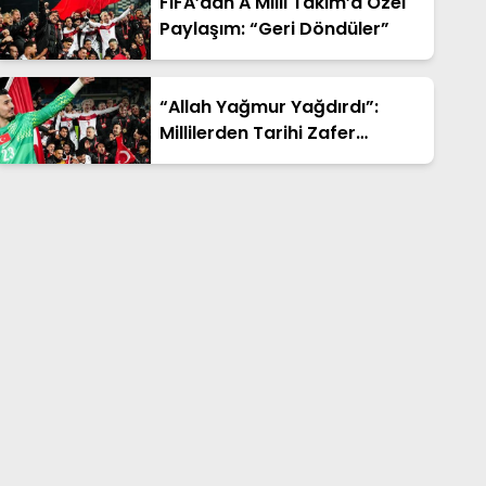
FIFA’dan A Milli Takım’a Özel
Paylaşım: “Geri Döndüler”
“Allah Yağmur Yağdırdı”:
Millilerden Tarihi Zafer
Sonrası Duygusal Sözler