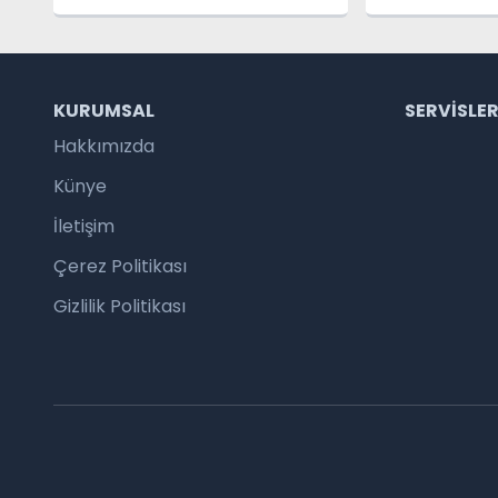
Kaçınmak İçin Arama
İddialı: Dün
Motoru Algoritmasını
Domatesleri
Değiştiriyor
Almaya Haz
KURUMSAL
SERVISLE
Hakkımızda
Künye
İletişim
Çerez Politikası
Gizlilik Politikası