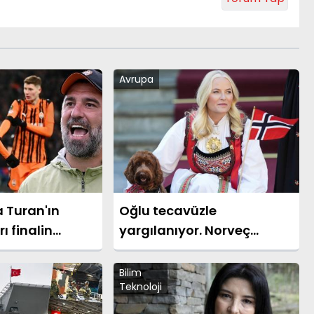
Avrupa
 Turan'ın
Oğlu tecavüzle
ı finalin
yargılanıyor. Norveç
raladı! Shaktar
Prensesi'nden Epstein
AZ Alkmaar
itirafı
Bilim
Teknoloji
: 3-0 (UEFA
igi)