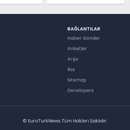
yanın En İyi
senaryoya hazırız
 Arasında Yer
ır
R
BAĞLANTILAR
Haber Gönder
Anketler
Arşiv
Rss
Sitemap
Developers
© EuroTurkNews Tüm Hakları Saklıdır.