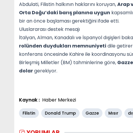
Abdulati, Filistin halkının haklarını koruyan,
Arap v
Orta Doğu’daki barış planına uygun
kapsamlı 
bir an önce başlaması gerektiğini ifade etti.
Uluslararası destek mesajı
İtalyan, Alman, Kanadalı ve İspanyol dışişleri baka
rolünden duydukları memnuniyeti
dile getire
konferans öncesinde Kahire ile koordinasyonu sürdü
Birleşmiş Milletler (BM) tahminlerine göre,
Gazze 
dolar
gerekiyor.
Kaynak :
Haber Merkezi
Filistin
Donald Trump
Gazze
Mısır
dı
YORUMLAR