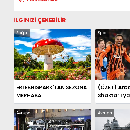
İLGİNİZİ ÇEKEBİLİR
Sağlık
Spor
ERLEBNISPARK'TAN SEZONA
(ÖZET) Arda
MERHABA
Shaktar'ı yar
kapılarını a
Donetsk - 
Avrupa
Avrupa
maçı sonucu
Konferans L