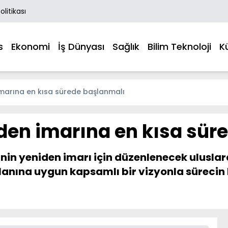
Politikası
s
Ekonomi
İş Dünyası
Sağlık
Bilim Teknoloji
K
 imarına en kısa sürede başlanmalı
iden imarına en kısa sü
'nin yeniden imarı için düzenlenecek uluslar
planına uygun kapsamlı bir vizyonla sürecin